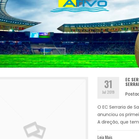
EC SER
31
SERRAM
Jul 2019
Posta
O EC Serraria de S
anunciou os primei
A direção, que tem D
Leia Mais