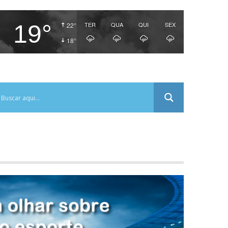
19°
TER
QUA
QUI
SEX
22°
18°