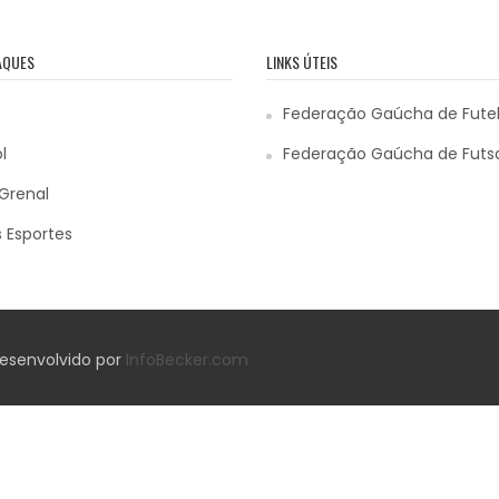
AQUES
LINKS ÚTEIS
Federação Gaúcha de Fute
l
Federação Gaúcha de Futs
Grenal
 Esportes
 Desenvolvido por
InfoBecker.com