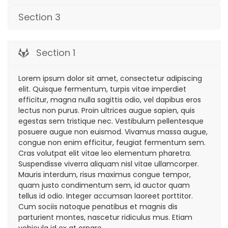
Section 3
Section 1
Lorem ipsum dolor sit amet, consectetur adipiscing
elit. Quisque fermentum, turpis vitae imperdiet
efficitur, magna nulla sagittis odio, vel dapibus eros
lectus non purus. Proin ultrices augue sapien, quis
egestas sem tristique nec. Vestibulum pellentesque
posuere augue non euismod. Vivamus massa augue,
congue non enim efficitur, feugiat fermentum sem.
Cras volutpat elit vitae leo elementum pharetra.
Suspendisse viverra aliquam nisl vitae ullamcorper.
Mauris interdum, risus maximus congue tempor,
quam justo condimentum sem, id auctor quam
tellus id odio. Integer accumsan laoreet porttitor.
Cum sociis natoque penatibus et magnis dis
parturient montes, nascetur ridiculus mus. Etiam
vehicula id ex at ornare.