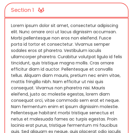
Section 1
Lorem ipsum dolor sit amet, consectetur adipiscing
elit. Nunc ornare orci ut lacus dignissim accumsan.
Morbi pellentesque non eros non eleifend. Fusce
porta id tortor et consectetur. Vivamus semper
sodales eros at pharetra. Vestibulum iaculis
ullamcorper pharetra. Curabitur volutpat ligula id felis
tincidunt, quis tristique magna mollis. Cras ornare
efficitur diam id auctor. Pellentesque et convallis
tellus. Aliquam diam mauris, pretium nec enim vitae,
mattis fringilla nibh. Nam efficitur ut nisi quis
consequat. Vivamus non pharetra nisi. Mauris
eleifend, justo ac molestie egestas, lorem diam
consequat orci, vitae commodo sem erat et neque.
Nam fermentum enim et ipsum dignissim molestie.
Pellentesque habitant morbi tristique senectus et
netus et malesuada fames ac turpis egestas. Proin
lacinia erat purus, tristique fermentum mi faucibus
quis. Sed aliquam ex neque, quis placerat odio iaculis