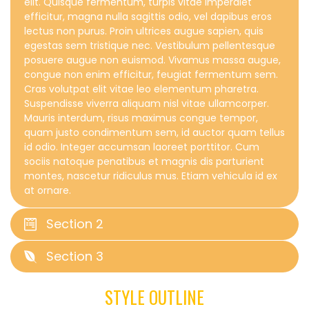
elit. Quisque fermentum, turpis vitae imperdiet
efficitur, magna nulla sagittis odio, vel dapibus eros
lectus non purus. Proin ultrices augue sapien, quis
egestas sem tristique nec. Vestibulum pellentesque
posuere augue non euismod. Vivamus massa augue,
congue non enim efficitur, feugiat fermentum sem.
Cras volutpat elit vitae leo elementum pharetra.
Suspendisse viverra aliquam nisl vitae ullamcorper.
Mauris interdum, risus maximus congue tempor,
quam justo condimentum sem, id auctor quam tellus
id odio. Integer accumsan laoreet porttitor. Cum
sociis natoque penatibus et magnis dis parturient
montes, nascetur ridiculus mus. Etiam vehicula id ex
at ornare.
Section 2
Section 3
STYLE OUTLINE