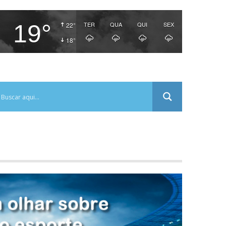
19°
TER
QUA
QUI
SEX
22°
18°