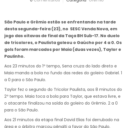
0
Comentários
Categoria
Grêmio
São Paulo e Grêmio estão se enfrentando na tarde
desta segunda-feira (23), no SESC Venda Nova, em
jogo das oitavas de final da Taça BH Sub-17. No duelo
de tricolores, o Paulista goleou o Gaúcho por 4 a 0. Os
gols foram marcados por Maia (duas vezes), Taylor e
Paulinho.
Aos 23 minutos do 1º tempo, Sena cruza do lado direto e
Maia manda a bola no fundo das redes do goleiro Gabriel. 1
a 0 para o São Paulo.
Taylor fez o segundo do Tricolor Paulista, aos 8 minutos do
2º tempo. Maia toca a bola para Taylor, que estava livre, e
o atacante finalizou na saída do goleiro do Grêmio. 2 a 0
para o São Paulo.
Aos 21 minutos da etapa final David Elias foi derrubado na
área e o árbitro marcou pênalti a favor do São Paulo.