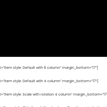
t=”Item style: Default with 6 column” margin_bottom=”17″]
t=”Item style: Default with 4 column” margin_bottom=”17″]
t=”Item style: Scale with rotation 4 column” margin_bottom=”17