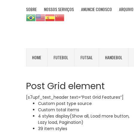
SOBRE
NOSSOS SERVIÇOS
ANUNCIE CONOSCO
ARQUIVO
HOME
FUTEBOL
FUTSAL
HANDEBOL
Post Grid element
[s7upf_text_header text=”Post Grid Features”]
Custom post type source
Custom total items
4 styles display(Show all, Load more button,
Lazy load, Pagination)
39 item styles