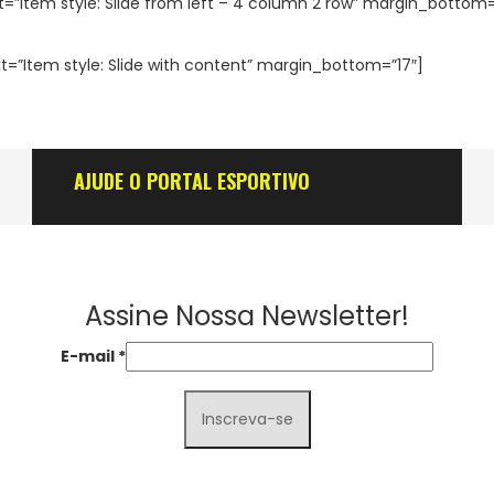
=”Item style: Slide from left – 4 column 2 row” margin_bottom=
t=”Item style: Slide with content” margin_bottom=”17″]
AJUDE O PORTAL ESPORTIVO
Assine Nossa Newsletter!
E-mail
*