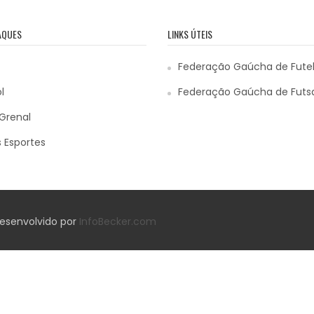
AQUES
LINKS ÚTEIS
Federação Gaúcha de Fute
l
Federação Gaúcha de Futs
Grenal
 Esportes
 Desenvolvido por
InfoBecker.com