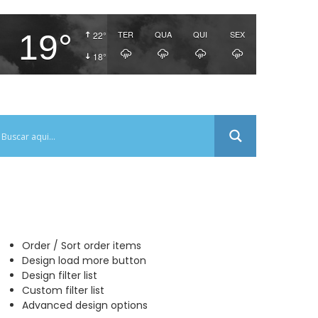
19°
TER
QUA
QUI
SEX
22°
18°
Order / Sort order items
Design load more button
Design filter list
Custom filter list
Advanced design options