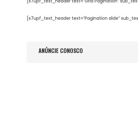
[s7upf_text_header text=”Grid Pagination” sub_text
[s7upf_text_header text=”Pagination slide” sub_tex
ANÚNCIE CONOSCO