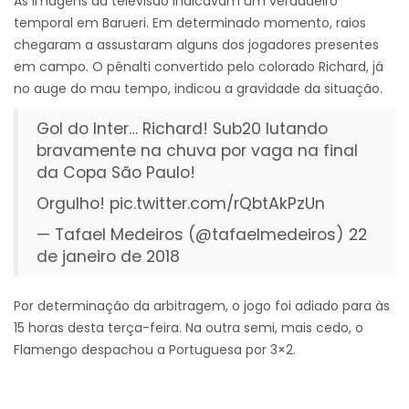
As imagens da televisão indicavam um verdadeiro
temporal em Barueri. Em determinado momento, raios
chegaram a assustaram alguns dos jogadores presentes
em campo. O pênalti convertido pelo colorado Richard, já
no auge do mau tempo, indicou a gravidade da situação.
Gol do Inter… Richard! Sub20 lutando
bravamente na chuva por vaga na final
da Copa São Paulo!
Orgulho!
pic.twitter.com/rQbtAkPzUn
— Tafael Medeiros (@tafaelmedeiros)
22
de janeiro de 2018
Por determinação da arbitragem, o jogo foi adiado para às
15 horas desta terça-feira. Na outra semi, mais cedo, o
Flamengo despachou a Portuguesa por 3×2.