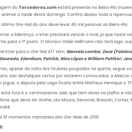
tagem do
Torcedores.com
estará presente no Beira-Rio trazen
animar a tarde deste domingo. Confira abaixo toda a repercus
 último Gre-Nal do ano deve levar 45 mil pessoas ao Beira-Rio
omar a liderança, o Inter precisará vencer o rival, já que neste
e para o 1° posto. O técnico Odair Hellmann não terá Iago, s
el Inter para o Gre-Nal 417 tem:
Marcelo Lomba; Zeca (Fabiano)
Dourado, Edenílson, Patrick, Nico López e William Pottker; Jon
mio, apesar da volta dos titulares poupados na quinta, segue 
n, são desfalques certos por estarem convocados, e Maicon a
 jogue, a disputa pela vaga ficaria entre Matheus Henrique e T
está fora é o centroavante Jael, que tem dores no joelho e nã
time que deve ter Grohe; Léo Moura, Geromel, Bressan, Cortez; 
André.
e 10 momentos marcantes dos Gre-Nais de 2018:
S: