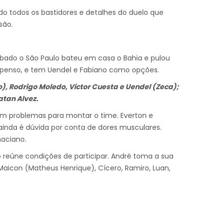
do todos os bastidores e detalhes do duelo que
são.
 sábado o São Paulo bateu em casa o Bahia e pulou
uspenso, e tem Uendel e Fabiano como opções.
, Rodrigo Moledo, Víctor Cuesta e Uendel (Zeca);
atan Alvez.
com problemas para montar o time. Everton e
inda é dúvida por conta de dores musculares.
haciano.
o reúne condições de participar. André toma a sua
Maicon (Matheus Henrique), Cícero, Ramiro, Luan,