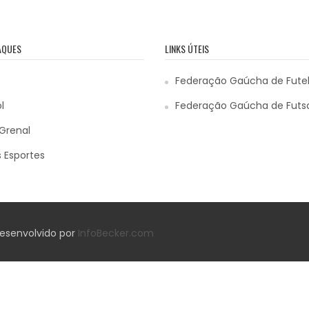
AQUES
LINKS ÚTEIS
Federação Gaúcha de Fute
l
Federação Gaúcha de Futs
Grenal
 Esportes
 Desenvolvido por
InfoBecker.com