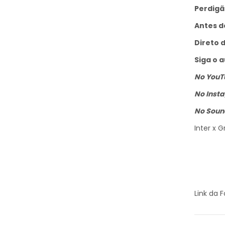
Perdigã
Antes d
Direto 
Siga o a
No YouT
No Inst
No Soun
Inter x 
Link da 