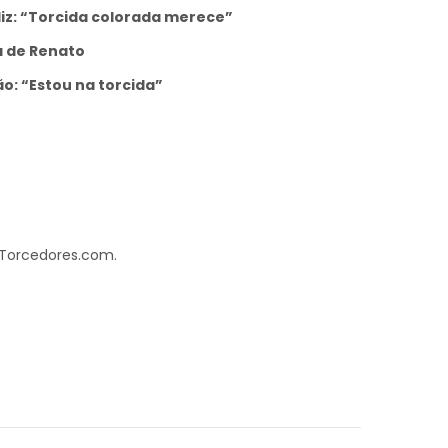
 diz: “Torcida colorada merece”
a de Renato
ão: “Estou na torcida”
 Torcedores.com.