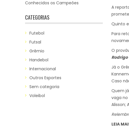
Conhecidos os Campeões
A repor
promete 
CATEGORIAS
Quinto e
Futebol
Para ret
novament
Futsal
O prováv
Grêmio
Rodrigo 
Handebol
Já o Grê
Internacional
Kanneman
Outros Esportes
Caso não
Sem categoria
Quem já 
Voleibol
vaga no 
Alisson; 
Relembr
LEIA MAI