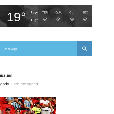
19°
TER
QUA
QUI
SEX
22°
18°
IRA-RIO
goria
Sem categoria