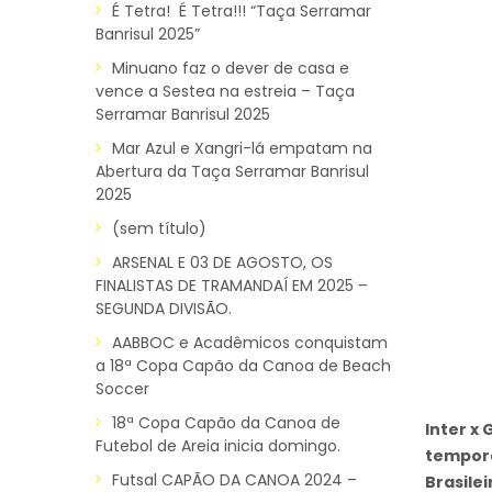
É Tetra! É Tetra!!! “Taça Serramar
Banrisul 2025”
Minuano faz o dever de casa e
vence a Sestea na estreia – Taça
Serramar Banrisul 2025
Mar Azul e Xangri-lá empatam na
Abertura da Taça Serramar Banrisul
2025
(sem título)
ARSENAL E 03 DE AGOSTO, OS
FINALISTAS DE TRAMANDAÍ EM 2025 –
SEGUNDA DIVISÃO.
AABBOC e Acadêmicos conquistam
a 18ª Copa Capão da Canoa de Beach
Soccer
18ª Copa Capão da Canoa de
Inter x
Futebol de Areia inicia domingo.
tempora
Futsal CAPÃO DA CANOA 2024 –
Brasile