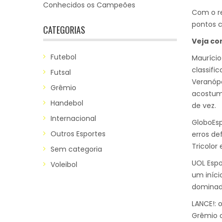
Conhecidos os Campeões
Com o r
pontos c
CATEGORIAS
Veja co
Futebol
Maurício
classifi
Futsal
Veranópo
Grêmio
acostuma
Handebol
de vez.
Internacional
GloboEsp
Outros Esportes
erros de
Tricolor
Sem categoria
UOL Espo
Voleibol
um iníci
dominado
LANCE!: 
Grêmio c