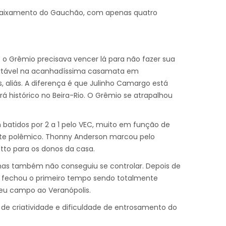
ebaixamento do Gauchão, com apenas quatro
 o Grêmio precisava vencer lá para não fazer sua
fortável na acanhadíssima casamata em
s, aliás. A diferença é que Julinho Camargo está
á histórico no Beira-Rio. O Grêmio se atrapalhou
batidos por 2 a 1 pelo VEC, muito em função de
ante polêmico. Thonny Anderson marcou pelo
otto para os donos da casa.
mas também não conseguiu se controlar. Depois de
r e fechou o primeiro tempo sendo totalmente
deu campo ao Veranópolis.
a de criatividade e dificuldade de entrosamento do