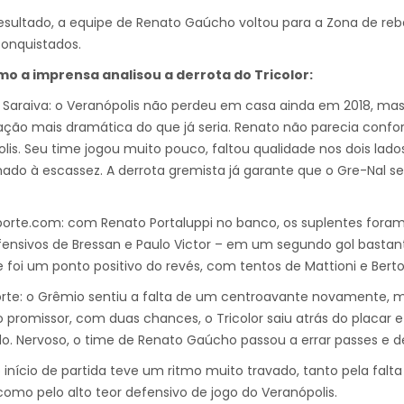
esultado, a equipe de Renato Gaúcho voltou para a Zona de r
onquistados.
mo a imprensa analisou a derrota do Tricolor:
 Saraiva: o Veranópolis não perdeu em casa ainda em 2018, mas
cação mais dramática do que já seria. Renato não parecia con
lis. Seu time jogou muito pouco, faltou qualidade nos dois lado
do à escassez. A derrota gremista já garante que o Gre-Nal ser
orte.com: com Renato Portaluppi no banco, os suplentes foram 
fensivos de Bressan e Paulo Victor – em um segundo gol bast
 e foi um ponto positivo do revés, com tentos de Mattioni e Bert
rte: o Grêmio sentiu a falta de um centroavante novamente, 
o promissor, com duas chances, o Tricolor saiu atrás do placa
. Nervoso, o time de Renato Gaúcho passou a errar passes e 
o início de partida teve um ritmo muito travado, tanto pela falt
omo pelo alto teor defensivo de jogo do Veranópolis.