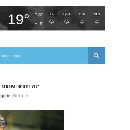
19°
TER
QUA
QUI
SEX
22°
18°
 ATRAPALHOU DE VEZ”
goria
Grêmio