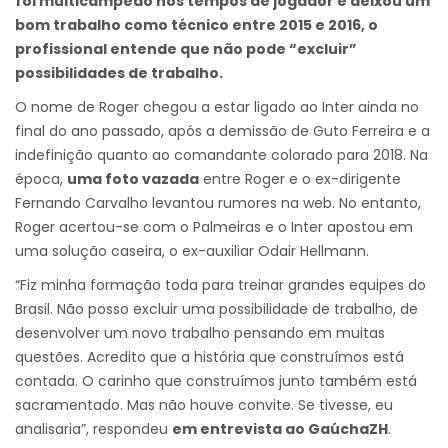
foi multicampeão nos tempos de jogador e deixou um
bom trabalho como técnico entre 2015 e 2016, o
profissional entende que não pode “excluir”
possibilidades de trabalho.
O nome de Roger chegou a estar ligado ao Inter ainda no
final do ano passado, após a demissão de Guto Ferreira e a
indefinição quanto ao comandante colorado para 2018. Na
época,
uma foto vazada
entre Roger e o ex-dirigente
Fernando Carvalho levantou rumores na web. No entanto,
Roger acertou-se com o Palmeiras e o Inter apostou em
uma solução caseira, o ex-auxiliar Odair Hellmann.
“Fiz minha formação toda para treinar grandes equipes do
Brasil. Não posso excluir uma possibilidade de trabalho, de
desenvolver um novo trabalho pensando em muitas
questões. Acredito que a história que construímos está
contada. O carinho que construímos junto também está
sacramentado. Mas não houve convite. Se tivesse, eu
analisaria”, respondeu
em entrevista ao GaúchaZH
.