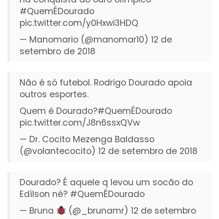
#QuemÉDourado
pic.twitter.com/y0Hxwi3HDQ
— Manomario (@manomar10)
12 de
setembro de 2018
Não é só futebol. Rodrigo Dourado apoia
outros esportes.
Quem é Dourado?
#QuemÉDourado
pic.twitter.com/J8n6ssxQVw
— Dr. Cocito Mezenga Baldasso
(@volantecocito)
12 de setembro de 2018
Dourado? É aquele q levou um socão do
Edílson né?
#QuemÉDourado
— Bruna
(@_brunamr)
12 de setembro