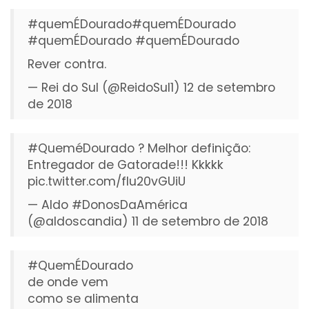
#quemÉDourado
#quemÉDourado
#quemÉDourado
#quemÉDourado
Rever contra.
— Rei do Sul (@ReidoSul1)
12 de setembro
de 2018
#QueméDourado
? Melhor definição:
Entregador de Gatorade!!! Kkkkk
pic.twitter.com/flu20vGUiU
— Aldo #DonosDaAmérica
(@aldoscandia)
11 de setembro de 2018
#QuemÉDourado
de onde vem
como se alimenta