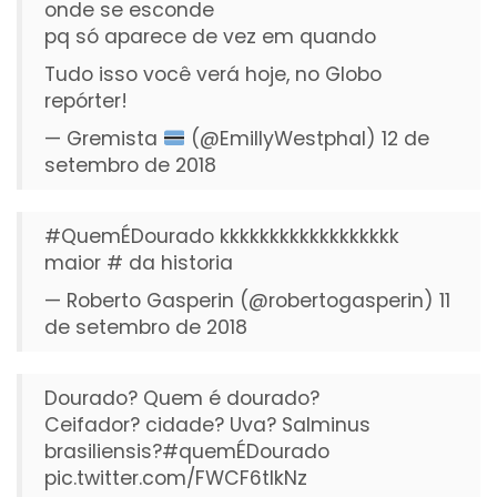
onde se esconde
pq só aparece de vez em quando
Tudo isso você verá hoje, no Globo
repórter!
— Gremista
(@EmillyWestphal)
12 de
setembro de 2018
#QuemÉDourado
kkkkkkkkkkkkkkkkkk
maior # da historia
— Roberto Gasperin (@robertogasperin)
11
de setembro de 2018
Dourado? Quem é dourado?
Ceifador? cidade? Uva? Salminus
brasiliensis?
#quemÉDourado
pic.twitter.com/FWCF6tlkNz