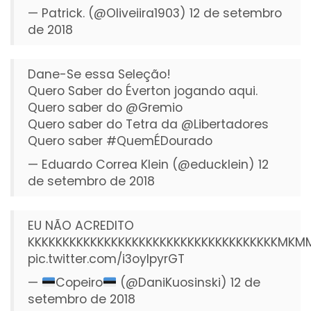
— Patrick. (@Oliveiira1903)
12 de setembro
de 2018
Dane-Se essa Seleção!
Quero Saber do Éverton jogando aqui.
Quero saber do
@Gremio
Quero saber do Tetra da
@Libertadores
Quero saber
#QuemÉDourado
— Eduardo Correa Klein (@educklein)
12
de setembro de 2018
EU NÃO ACREDITO
KKKKKKKKKKKKKKKKKKKKKKKKKKKKKKKKKKKKMKM
pic.twitter.com/i3oyIpyrGT
—
Copeiro
(@DaniKuosinski)
12 de
setembro de 2018