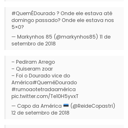
#QuemÉDourado
? Onde ele estava até
domingo passado? Onde ele estava nos
5×0?
— Markynhos 85 (@markynhos85)
11 de
setembro de 2018
– Pediram Arrego
– Quiseram zoar
– Foi o Dourado vice do
América
#QueméDourado
#rumoaotetradaamérica
pic.twitter.com/Te10H5yvxT
— Capo da América
(@ReideCopastri)
12 de setembro de 2018