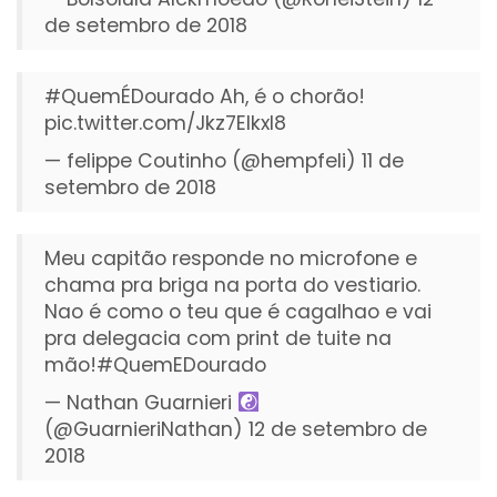
de setembro de 2018
#QuemÉDourado
Ah, é o chorão!
pic.twitter.com/Jkz7EIkxI8
— felippe Coutinho (@hempfeli)
11 de
setembro de 2018
Meu capitão responde no microfone e
chama pra briga na porta do vestiario.
Nao é como o teu que é cagalhao e vai
pra delegacia com print de tuite na
mão!
#QuemEDourado
— Nathan Guarnieri
(@GuarnieriNathan)
12 de setembro de
2018