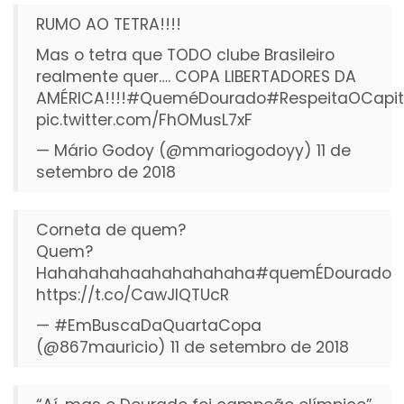
RUMO AO TETRA!!!!
Mas o tetra que TODO clube Brasileiro
realmente quer…. COPA LIBERTADORES DA
AMÉRICA!!!!
#QueméDourado
#RespeitaOCapi
pic.twitter.com/FhOMusL7xF
— Mário Godoy (@mmariogodoyy)
11 de
setembro de 2018
Corneta de quem?
Quem?
Hahahahahaahahahahaha
#quemÉDourado
https://t.co/CawJlQTUcR
— #EmBuscaDaQuartaCopa
(@867mauricio)
11 de setembro de 2018