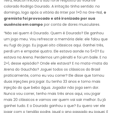
feira, Maicon iniciou a sua forte resposta ao volante
colorado Rodrigo Dourado. A irritação tinha sentido: no
domingo, logo após a vitória do Inter por 1×0 no Gre-Nal,
o
gremista foi provocado e até ironizado por sua
ausência em campo
por conta de dores musculares.
“Não sei quem é Dourado. Quem é Dourado? Ele ganhou
um jogo meu. Vou refrescar a memória dele: ele falou que
eu fugi do jogo. Eu joguei oito clássicos aqui. Ganhei três,
perdi um e empatei quatro. Ele estava aonde no 5×0? Eu
estava na Arena. Perdemos um pênalti e foi um baile. E no
2×1, desse episódio? Onde ele estava? E no mata-mata da
Arena do Gauchão? Joguei todos os clássicos do Brasil
praticamente, como eu vou correr? Ele disse que tomou
duas injeções pra jogar. Eu tenho 33 anos e tomo mais
injeção do que bebo água. Jogador não joga sem dor.
Nunca vou correr, tenho mais três anos aqui, vou jogar
mais 20 clássicos e vamos ver quem vai sair melhor. Eu já
ganhei tudo. E o Dourado ganhou o que? Eu quero ver ele
jogar com o tendão podre, igual o ano passado eu joguei. E