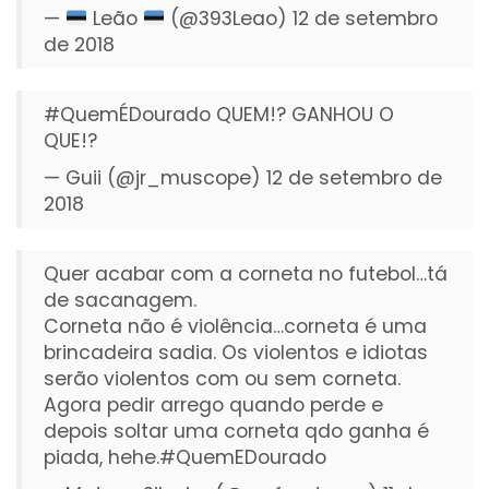
—
Leão
(@393Leao)
12 de setembro
de 2018
#QuemÉDourado
QUEM!? GANHOU O
QUE!?
— Guii (@jr_muscope)
12 de setembro de
2018
Quer acabar com a corneta no futebol…tá
de sacanagem.
Corneta não é violência…corneta é uma
brincadeira sadia. Os violentos e idiotas
serão violentos com ou sem corneta.
Agora pedir arrego quando perde e
depois soltar uma corneta qdo ganha é
piada, hehe.
#QuemEDourado