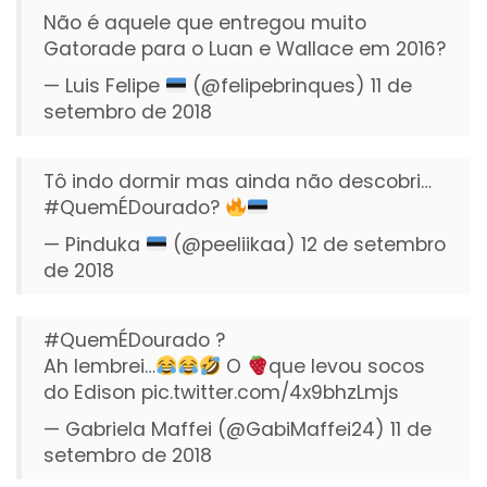
Não é aquele que entregou muito
Gatorade para o Luan e Wallace em 2016?
— Luis Felipe
(@felipebrinques)
11 de
setembro de 2018
Tô indo dormir mas ainda não descobri…
#QuemÉDourado
?
— Pinduka
(@peeliikaa)
12 de setembro
de 2018
#QuemÉDourado
?
Ah lembrei…
O
que levou socos
do Edison
pic.twitter.com/4x9bhzLmjs
— Gabriela Maffei (@GabiMaffei24)
11 de
setembro de 2018