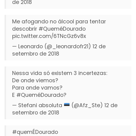
de 2018
Me afogando no álcool para tentar
descobrir
#QueméDourado
pic.twitter.com/6TNcGz6v8x
— Leonardo (@_leonardofr21)
12 de
setembro de 2018
Nessa vida só existem 3 incertezas:
De onde viemos?
Para onde vamos?
E
#QueméDourado
?
— Stefani absoluta
(@Afz_Ste)
12 de
setembro de 2018
#quemÉDourado