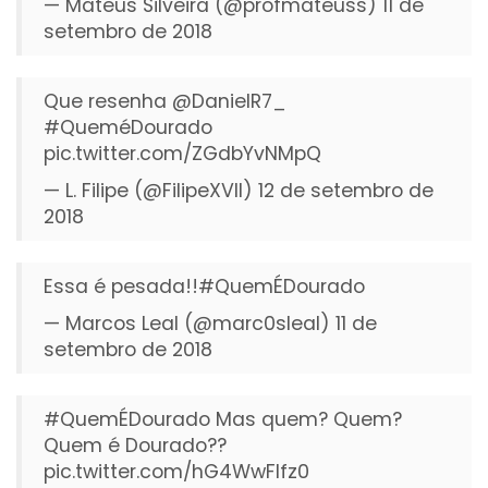
— Mateus Silveira (@profmateuss)
11 de
setembro de 2018
Que resenha
@DanielR7_
#QueméDourado
pic.twitter.com/ZGdbYvNMpQ
— L. Filipe (@FilipeXVII)
12 de setembro de
2018
Essa é pesada!!
#QuemÉDourado
— Marcos Leal (@marc0sleal)
11 de
setembro de 2018
#QuemÉDourado
Mas quem? Quem?
Quem é Dourado??
pic.twitter.com/hG4WwFIfz0