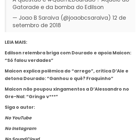
Gatorade e da bomba do Edilson
— Joao B Saraiva (@joaobcsaraiva)
12 de
setembro de 2018
LEIA MAIS:
Edilson relembra briga com Dourado e apoia Maicon:
“Só falou verdades”
Maicon explica polêmica do “arrego”, critica D’Ale e
detona Dourado: “Ganhou o quê? Fraquinho”
Maicon não poupou xingamentos a D’Alessandro no
Gre-Nal: “Gringo v***”
Siga o autor:
No YouTube
No Instagram
No SoundCloud