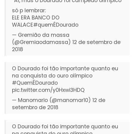
“Aí, mas o Dourado foi campeão olímpico”
só p lembrar:
ELE ERA BANCO DO
WALACE
#quemÉDourado
— Gremião da massa
(@Gremiaodamassa)
12 de setembro de
2018
O Dourado foi tão importante quanto eu
na conquista do ouro olímpico
#QuemÉDourado
pic.twitter.com/y0Hxwi3HDQ
— Manomario (@manomar10)
12 de
setembro de 2018
O Dourado foi tão importante quanto eu
na conquista do ouro olímpico