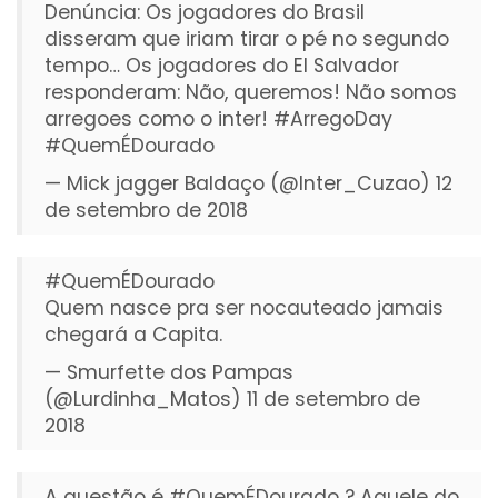
Denúncia: Os jogadores do Brasil
disseram que iriam tirar o pé no segundo
tempo… Os jogadores do El Salvador
responderam: Não, queremos! Não somos
arregoes como o inter!
#ArregoDay
#QuemÉDourado
— Mick jagger Baldaço (@Inter_Cuzao)
12
de setembro de 2018
#QuemÉDourado
Quem nasce pra ser nocauteado jamais
chegará a Capita.
— Smurfette dos Pampas
(@Lurdinha_Matos)
11 de setembro de
2018
A questão é
#QuemÉDourado
? Aquele do