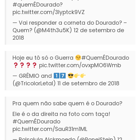
#quemÉDourado
?
pic.twitter.com/3Iyptck9VZ
— Vai responder a corneta do Dourado? –
Quem? (@M4th3u5K)
12 de setembro de
2018
Hoje eu tô só o Guerra
#QuemÉDourado
pic.twitter.com/ovxpMO6Wmb
— GRÊMIO and
(@TricolorLetal)
11 de setembro de 2018
Pra quem não sabe quem é o Dourado?
Ele é o da direita na foto com taça!
#QuemÉDourado
pic.twitter.com/SauR31m1ML
— Bolsolula Alckmoedo (@RoneiStein)
12