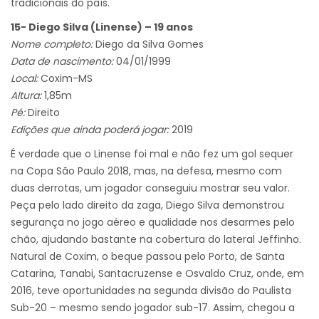
tradicionais do país.
15- Diego Silva (Linense) – 19 anos
Nome completo:
Diego da Silva Gomes
Data de nascimento:
04/01/1999
Local:
Coxim-MS
Altura:
1,85m
Pé:
Direito
Edições que ainda poderá jogar:
2019
É verdade que o Linense foi mal e não fez um gol sequer
na Copa São Paulo 2018, mas, na defesa, mesmo com
duas derrotas, um jogador conseguiu mostrar seu valor.
Peça pelo lado direito da zaga, Diego Silva demonstrou
segurança no jogo aéreo e qualidade nos desarmes pelo
chão, ajudando bastante na cobertura do lateral Jeffinho.
Natural de Coxim, o beque passou pelo Porto, de Santa
Catarina, Tanabi, Santacruzense e Osvaldo Cruz, onde, em
2016, teve oportunidades na segunda divisão do Paulista
Sub-20 – mesmo sendo jogador sub-17. Assim, chegou a