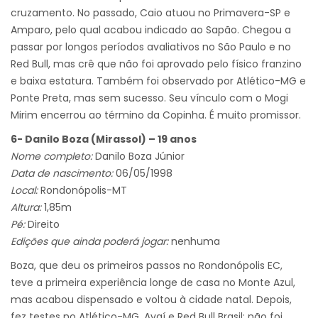
cruzamento. No passado, Caio atuou no Primavera-SP e
Amparo, pelo qual acabou indicado ao Sapão. Chegou a
passar por longos períodos avaliativos no São Paulo e no
Red Bull, mas crê que não foi aprovado pelo físico franzino
e baixa estatura. Também foi observado por Atlético-MG e
Ponte Preta, mas sem sucesso. Seu vínculo com o Mogi
Mirim encerrou ao término da Copinha. É muito promissor.
6- Danilo Boza (Mirassol) – 19 anos
Nome completo:
Danilo Boza Júnior
Data de nascimento:
06/05/1998
Local:
Rondonópolis-MT
Altura:
1,85m
Pé:
Direito
Edições que ainda poderá jogar:
nenhuma
Boza, que deu os primeiros passos no Rondonópolis EC,
teve a primeira experiência longe de casa no Monte Azul,
mas acabou dispensado e voltou à cidade natal. Depois,
fez testes no Atlético-MG, Avaí e Red Bull Brasil: não foi