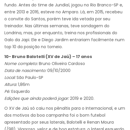
fundo. Antes do time de Jundiaí, jogou no Rio Branco-SP e,
entre 2013 e 2016, esteve no Amparo. Lá, em 2015, recebeu
o convite do Santos, porém teve ida vetada por seu
treinador. Nas últimas semanas, teve sondagem do
Londrina, mas, por enquanto, treina nos profissionais do
Galo da Japi. Ele e Diego Jardim entrariam facilmente num
top 10 da posição no torneio.
10- Bruno Balotelli (XV de Jaú) – 17 anos
Nome completo:
Bruno Oliveira Cardoso
Data de nascimento:
09/10/2000
Local:
São Paulo-SP
Altura:
1,86m
Pé:
Esquerdo
Edições que ainda poderá jogar:
2019 e 2020.
O XV de Jaú só caiu nos pênaltis para o Internacional, e um
dos motivos da boa campanha foi o bom futebol
apresentado por seus laterais, Balotelli e Renan Moura
(/98). Vigoroso, veloz e de boa estatura, o lateral esquerdo