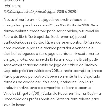
Altura:
1,72m
Pé:
Direito
Edições que ainda poderá jogar:
2019 e 2020
Provavelmente um dos jogadores mais valiosos e
cobiçados que atuaram na Copa São Paulo de 2018. Se o
termo “volante moderno” pode ser genérico, o futebol de
Pedro do Rio (não é apelido, é sobrenome) possui
particularidades não tão fáceis de se encontrar. Dinâmico,
com excelente passe e técnica para dar e vender, ele
distribui as jogadas e faz o jogo acontecer. É exatamente
um
playmaker
, como se diz lá fora, e, aqui no Brasil, pode
ser exemplificado no estilo de jogo de Arthur, do Grêmio.
Captado pela Ferroviária em 2016, o meio-campista jamais
havia passado por outro clube e somente tinha disputado
torneios na cidade de São Carlos, interior de São Paulo,
onde, inclusive, teve a companhia do bom atacante
Vinícius Mingotti (/00), titular do Novorizontino na Copinha.
Promovido aos profissionais da Ferrinha, tem talento para
leva-lo longe.