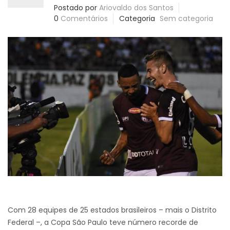
Postado por
Ariovaldo dos Santos
0
Comentários
Categoria
Sem categoria
Com 28 equipes de 25 estados brasileiros – mais o Distrito
Federal –, a Copa São Paulo teve número recorde de