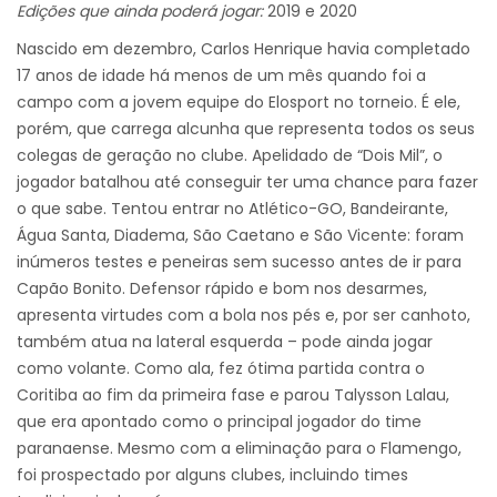
Edições que ainda poderá jogar:
2019 e 2020
Nascido em dezembro, Carlos Henrique havia completado
17 anos de idade há menos de um mês quando foi a
campo com a jovem equipe do Elosport no torneio. É ele,
porém, que carrega alcunha que representa todos os seus
colegas de geração no clube. Apelidado de “Dois Mil”, o
jogador batalhou até conseguir ter uma chance para fazer
o que sabe. Tentou entrar no Atlético-GO, Bandeirante,
Água Santa, Diadema, São Caetano e São Vicente: foram
inúmeros testes e peneiras sem sucesso antes de ir para
Capão Bonito. Defensor rápido e bom nos desarmes,
apresenta virtudes com a bola nos pés e, por ser canhoto,
também atua na lateral esquerda – pode ainda jogar
como volante. Como ala, fez ótima partida contra o
Coritiba ao fim da primeira fase e parou Talysson Lalau,
que era apontado como o principal jogador do time
paranaense. Mesmo com a eliminação para o Flamengo,
foi prospectado por alguns clubes, incluindo times