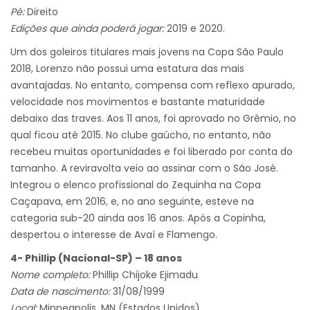
Pé:
Direito
Edições que ainda poderá jogar:
2019 e 2020.
Um dos goleiros titulares mais jovens na Copa São Paulo
2018, Lorenzo não possui uma estatura das mais
avantajadas. No entanto, compensa com reflexo apurado,
velocidade nos movimentos e bastante maturidade
debaixo das traves. Aos 11 anos, foi aprovado no Grêmio, no
qual ficou até 2015. No clube gaúcho, no entanto, não
recebeu muitas oportunidades e foi liberado por conta do
tamanho. A reviravolta veio ao assinar com o São José.
Integrou o elenco profissional do Zequinha na Copa
Caçapava, em 2016, e, no ano seguinte, esteve na
categoria sub-20 ainda aos 16 anos. Após a Copinha,
despertou o interesse de Avaí e Flamengo.
4- Phillip (Nacional-SP) – 18 anos
Nome completo:
Phillip Chijoke Ejimadu
Data de nascimento:
31/08/1999
Local:
Minneapolis, MN (Estados Unidos)