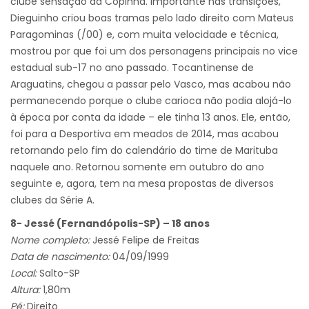
clube sensação da Copinha. Importante nas transições,
Dieguinho criou boas tramas pelo lado direito com Mateus
Paragominas (/00) e, com muita velocidade e técnica,
mostrou por que foi um dos personagens principais no vice
estadual sub-17 no ano passado. Tocantinense de
Araguatins, chegou a passar pelo Vasco, mas acabou não
permanecendo porque o clube carioca não podia alojá-lo
à época por conta da idade – ele tinha 13 anos. Ele, então,
foi para a Desportiva em meados de 2014, mas acabou
retornando pelo fim do calendário do time de Marituba
naquele ano. Retornou somente em outubro do ano
seguinte e, agora, tem na mesa propostas de diversos
clubes da Série A.
8- Jessé (Fernandópolis-SP) – 18 anos
Nome completo:
Jessé Felipe de Freitas
Data de nascimento:
04/09/1999
Local:
Salto-SP
Altura:
1,80m
Pé:
Direito