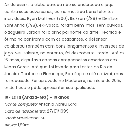
Ainda assim, o clube carioca não só endureceu o jogo
contra seus adversários, como mostrou bons talentos
individuais. Ryan Matheus (/00), Rickson (/98) e Denílson
Sant’Anna (/98), ex-Vasco, foram bem, mas, sem dúvidas,
o zagueiro Jordan foi o principal nome do time. Técnico e
ótimo no confronto com os atacantes, o defensor
colaborou também com bons lançamentos e inversões de
jogo. Seu talento, no entanto, foi descoberto “tarde”. Até os
16 anos, disputava apenas campeonatos amadores em
Minas Gerais, até que foi levado para testes no Rio de
Janeiro. Tentou no Flamengo, Botafogo e até no Avaí, mas
foi recusado. Foi aprovado no Madureira, no início de 2015,
onde ficou e pôde apresentar sua qualidade.
18- Lara (Araxá-MG) – 19 anos
Nome completo:
Antônio Abreu Lara
Data de nascimento:
27/01/1999
Local:
Americana-SP
Altura:
1,89m