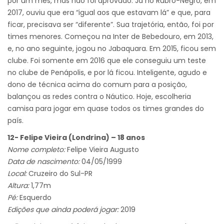
por um mês, mas não foi aprovado. Já no Rubro-Negro, em
2017, ouviu que era “igual aos que estavam lá” e que, para
ficar, precisava ser “diferente”. Sua trajetória, então, foi por
times menores. Começou na Inter de Bebedouro, em 2013,
e, no ano seguinte, jogou no Jabaquara. Em 2015, ficou sem
clube. Foi somente em 2016 que ele conseguiu um teste
no clube de Penápolis, e por lá ficou. Inteligente, agudo e
dono de técnica acima do comum para a posição,
balançou as redes contra o Náutico. Hoje, escolheria
camisa para jogar em quase todos os times grandes do
país.
12- Felipe Vieira (Londrina) – 18 anos
Nome completo:
Felipe Vieira Augusto
Data de nascimento:
04/05/1999
Local:
Cruzeiro do Sul-PR
Altura:
1,77m
Pé:
Esquerdo
Edições que ainda poderá jogar:
2019