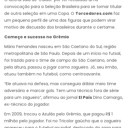
convocação para a Seleção Brasileira para se tornar titular
de outra seleção em uma Copa. O
Torcedores.com
faz
um pequeno perfil de uma das figuras que podem virar
motivo de discussão dos brasileiros durante o certame.
Começo e sucesso no Grêmio
Mário Fernandes nasceu em São Caetano do Sul, região
metropolitana de São Paulo. Depois de um início no futsal,
foi trazido para o time de campo do São Caetano, onde
pela altura, passou a jogar como zagueiro. Jô, seu irmão,
atuou também no futebol, como centroavante.
“Ele atuava na defesa, mas conseguia driblar meio time
adversário e marcar gols. Tem uma técnica fora de série
para um zagueiro”, afirmou ao jornal
El País
Dino Camargo,
ex-técnico do jogador.
Em 2009, trocou o Azulão pelo Grêmio, que pagou R$ 1
milhão pelo jogador. Foi no Tricolor gaúcho que o zagueiro
apareceu para o futebol mundial, deslocado da zaga para