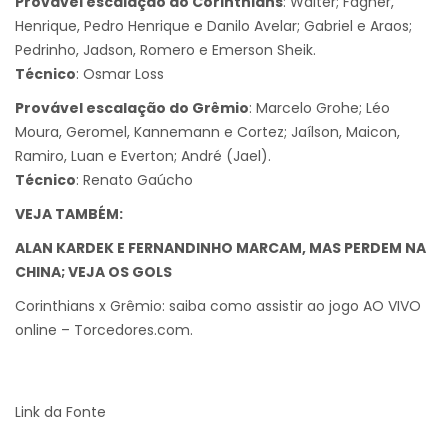
Provável escalação do Corinthians
: Walter; Fagner,
Henrique, Pedro Henrique e Danilo Avelar; Gabriel e Araos;
Pedrinho, Jadson, Romero e Emerson Sheik.
Técnico
: Osmar Loss
Provável escalação do Grêmio
: Marcelo Grohe; Léo
Moura, Geromel, Kannemann e Cortez; Jaílson, Maicon,
Ramiro, Luan e Everton; André (Jael).
Técnico
: Renato Gaúcho
VEJA TAMBÉM:
ALAN KARDEK E FERNANDINHO MARCAM, MAS PERDEM NA
CHINA; VEJA OS GOLS
Corinthians x Grêmio: saiba como assistir ao jogo AO VIVO
online – Torcedores.com.
Link da Fonte