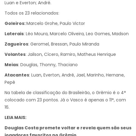
Luan e Everton; André.
Todos os 23 relacionados:
Goleiros:
Marcelo Grohe, Paulo Victor
Laterais
: Léo Moura, Marcelo Oliveira, Leo Gomes, Madson
Zagueiros
: Geromel, Bressan, Paulo Miranda
Volantes
: Jailson, Cícero, Ramiro, Matheus Henrique
Meias
: Douglas, Thonny, Thaciano
Atacantes
: Luan, Everton, André, Jael, Marinho, Hernane,
Pepê
Na tabela de classificação do Brasileirão, o Grêmio é o 4°
colocado com 23 pontos. Já o Vasco é apenas o 11°, com
16.
LEIA MAIS:
Douglas Costa promete voltar e revela quem são seus
jogadores favoritos no Grêmio