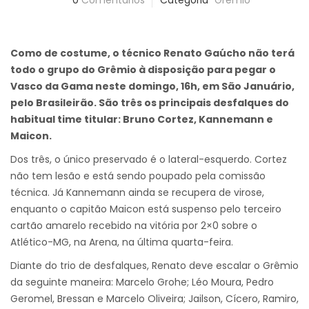
0
Comentários
Categoria
Grêmio
Como de costume, o técnico Renato Gaúcho não terá
todo o grupo do Grêmio à disposição para pegar o
Vasco da Gama neste domingo, 16h, em São Januário,
pelo Brasileirão. São três os principais desfalques do
habitual time titular: Bruno Cortez, Kannemann e
Maicon.
Dos três, o único preservado é o lateral-esquerdo. Cortez
não tem lesão e está sendo poupado pela comissão
técnica. Já Kannemann ainda se recupera de virose,
enquanto o capitão Maicon está suspenso pelo terceiro
cartão amarelo recebido na vitória por 2×0 sobre o
Atlético-MG, na Arena, na última quarta-feira.
Diante do trio de desfalques, Renato deve escalar o Grêmio
da seguinte maneira: Marcelo Grohe; Léo Moura, Pedro
Geromel, Bressan e Marcelo Oliveira; Jailson, Cícero, Ramiro,