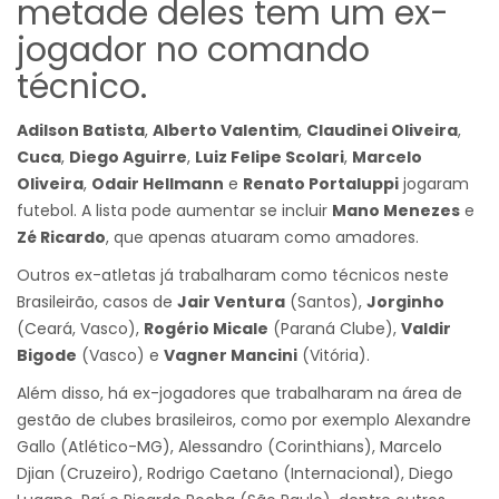
metade deles tem um ex-
jogador no comando
técnico.
Adilson Batista
,
Alberto Valentim
,
Claudinei Oliveira
,
Cuca
,
Diego Aguirre
,
Luiz Felipe Scolari
,
Marcelo
Oliveira
,
Odair Hellmann
e
Renato Portaluppi
jogaram
futebol. A lista pode aumentar se incluir
Mano Menezes
e
Zé Ricardo
, que apenas atuaram como amadores.
Outros ex-atletas já trabalharam como técnicos neste
Brasileirão, casos de
Jair Ventura
(Santos),
Jorginho
(Ceará, Vasco),
Rogério Micale
(Paraná Clube),
Valdir
Bigode
(Vasco) e
Vagner Mancini
(Vitória).
Além disso, há ex-jogadores que trabalharam na área de
gestão de clubes brasileiros, como por exemplo Alexandre
Gallo (Atlético-MG), Alessandro (Corinthians), Marcelo
Djian (Cruzeiro), Rodrigo Caetano (Internacional), Diego