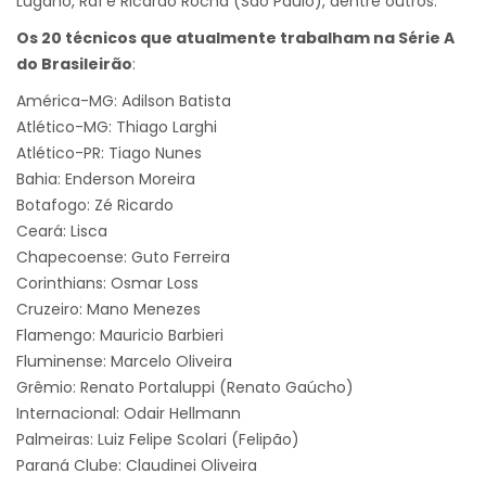
Lugano, Raí e Ricardo Rocha (São Paulo), dentre outros.
Os 20 técnicos que atualmente trabalham na Série A
do Brasileirão
:
América-MG: Adilson Batista
Atlético-MG: Thiago Larghi
Atlético-PR: Tiago Nunes
Bahia: Enderson Moreira
Botafogo: Zé Ricardo
Ceará: Lisca
Chapecoense: Guto Ferreira
Corinthians: Osmar Loss
Cruzeiro: Mano Menezes
Flamengo: Mauricio Barbieri
Fluminense: Marcelo Oliveira
Grêmio: Renato Portaluppi (Renato Gaúcho)
Internacional: Odair Hellmann
Palmeiras: Luiz Felipe Scolari (Felipão)
Paraná Clube: Claudinei Oliveira