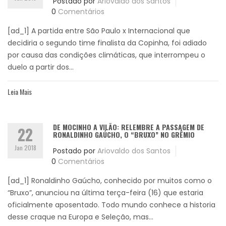
Postado por
Ariovaldo dos Santos
0
Comentários
[ad_1] A partida entre São Paulo x Internacional que
decidiria o segundo time finalista da Copinha, foi adiado
por causa das condições climáticas, que interrompeu o
duelo a partir dos...
Leia Mais
DE MOCINHO A VILÃO: RELEMBRE A PASSAGEM DE
22
RONALDINHO GAÚCHO, O “BRUXO” NO GRÊMIO
Jan 2018
Postado por
Ariovaldo dos Santos
0
Comentários
[ad_1] Ronaldinho Gaúcho, conhecido por muitos como o
“Bruxo”, anunciou na última terça-feira (16) que estaria
oficialmente aposentado. Todo mundo conhece a historia
desse craque na Europa e Seleção, mas...