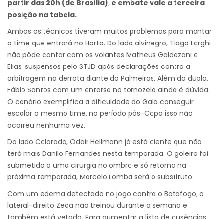
partir das 20h (de Brasília), e embate vale a terceira
posição na tabela.
Ambos os técnicos tiveram muitos problemas para montar
o time que entrará no Horto. Do lado alvinegro, Tiago Larghi
não pôde contar com os volantes Matheus Galdezani e
Elias, suspensos pelo STJD após declarações contra a
arbitragem na derrota diante do Palmeiras. Além da dupla,
Fábio Santos com um entorse no tornozelo ainda é dúvida.
O cenário exemplifica a dificuldade do Galo conseguir
escalar o mesmo time, no período pós-Copa isso não
ocorreu nenhuma vez.
Do lado Colorado, Odair Hellmann já está ciente que não
terá mais Danilo Fernandes nesta temporada. O goleiro foi
submetido a uma cirurgia no ombro e só retorna na
próxima temporada, Marcelo Lomba será o substituto.
Com um edema detectado no jogo contra o Botafogo, o
lateral-direito Zeca não treinou durante a semana e
também está vetado. Para aumentar a lista de ausências,