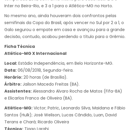
Inter no Beira-Rio, e 3 a 1 para o Atlético-MG no Horto.
No mesmo ano, ainda houveram dois confrontos pelas
semifinais da Copa do Brasil, após vencer no Sul por 2 a 1, o
Galo segurou o empate em casa e avançou para a grande
decisão, contudo, acabou perdendo o título para o Grêmio.
Ficha Técnica
Atlético-MG X Internacional
Local:
Estádio Independência, em Belo Horizonte-MG.
Data:
06/08/2018, Segunda-feira.
Horário:
20 horas (de Brasília).
Árbitro:
Jailson Macedo Freitas (BA).
Assistentes:
Alessandro Alvaro Rocha de Matos (Fifa-BA)
e Elicarlos Franco de Oliveira (BA).
Atlético-MG:
Victor; Patric, Leonardo Silva, Maidana e Fábio
Santos (Hulk); José Welison, Lucas Cândido, Luan, David
Terans e Chará; Ricardo Oliveira
Técnico:
Tiago Larghi