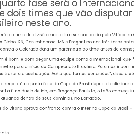
quarta fase será o Internacion
e dois times que vão disputar 
ileiro neste ano.
será o o time de divisão mais alta a ser encarado pelo Vitória na
o Globo-RN, Corumbaense-MS e Bragantino nas três fases anteri
ontra o Colorado dará um parâmetro ao time antes do começo 
m é bom, é bom pegar uma equipe como o Internacional, que fo
etro para o início do Campeonato Brasileiro. Para nós é bom 
 trazer a classificação. Acho que temos condições”, disse o at
a chega até a quarta fase da Copa do Brasil depois de eliminar 
or 1 a 0 no duelo de ida, em Bragança Paulista, o Leão consegu
0 atuando dentro de seus domínios, no Barradão.
 do Vitória aprova confronto contra o Inter na Copa do Brasil 
Fonte