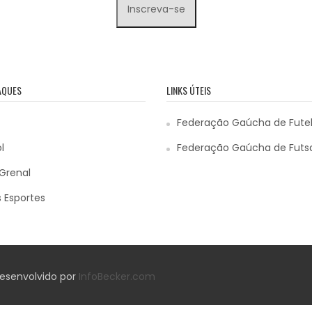
AQUES
LINKS ÚTEIS
Federação Gaúcha de Fute
l
Federação Gaúcha de Futs
Grenal
 Esportes
 Desenvolvido por
InfoBecker.com