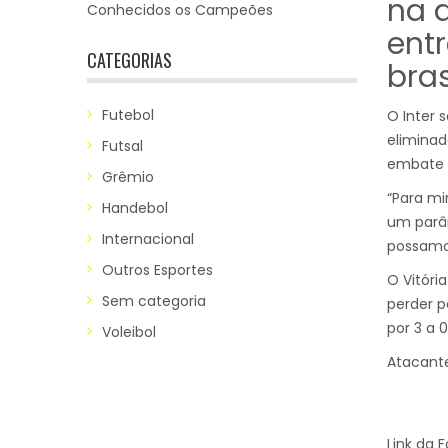
na 
Conhecidos os Campeões
entr
CATEGORIAS
bras
Futebol
O Inter 
eliminad
Futsal
embate c
Grêmio
“Para mi
Handebol
um parâm
Internacional
possamos
Outros Esportes
O Vitóri
Sem categoria
perder p
por 3 a 
Voleibol
Atacante
Link da 