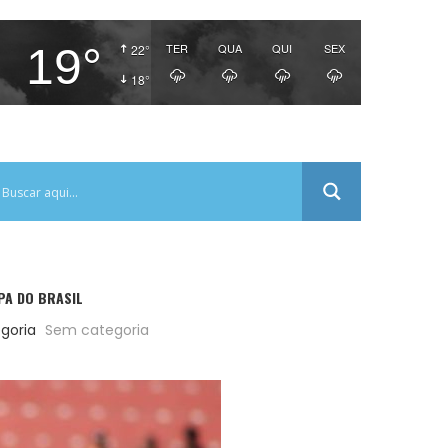
19°
TER
QUA
QUI
SEX
22°
18°
PA DO BRASIL
goria
Sem categoria