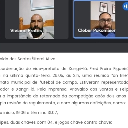
aldo dos Santos/litoral Ativo
ordenação do vice-prefeito de Xangri-lá, Fred Freire Figueiró
a na última quinta-feira, 26.05, às 21h, uma reunião “on li
ato municipal de futebol de campo. Estiveram representadas 
ador e Xangri-lá. Pela imprensa, Ariovaldo dos Santos e Felipã
ou a importância da retomada da competição após dois anos
la revisão do regulamento, e com algumas definições, como:
 início, 19.06 e término 31.07;
ipes, duas chaves com 04, e jogos chave contra chave;