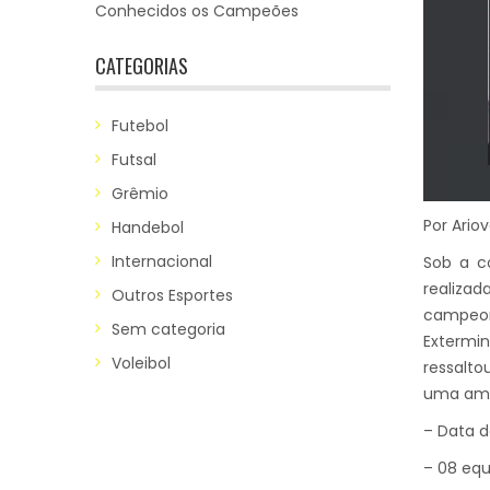
Conhecidos os Campeões
CATEGORIAS
Futebol
Futsal
Grêmio
Por Ariov
Handebol
Internacional
Sob a co
realizad
Outros Esportes
campeon
Sem categoria
Extermin
Voleibol
ressalt
uma amp
– Data de
– 08 equ