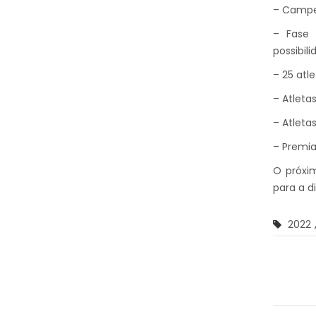
– Campe
– Fase 
possibi
– 25 atle
– Atleta
– Atleta
– Premia
O próxi
para a d
2022