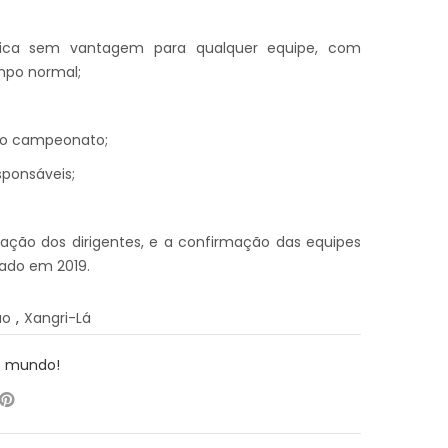
l única sem vantagem para qualquer equipe, com
mpo normal;
 do campeonato;
sponsáveis;
ação dos dirigentes, e a confirmação das equipes
tado em 2019.
ão
,
Xangri-Lá
o mundo!