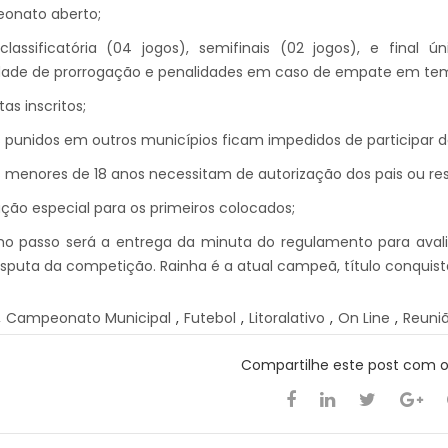
onato aberto;
classificatória (04 jogos), semifinais (02 jogos), e fina
lidade de prorrogação e penalidades em caso de empate em te
tas inscritos;
s punidos em outros municípios ficam impedidos de participar
s menores de 18 anos necessitam de autorização dos pais ou re
ção especial para os primeiros colocados;
mo passo será a entrega da minuta do regulamento para avali
isputa da competição. Rainha é a atual campeã, título conquis
,
Campeonato Municipal
,
Futebol
,
Litoralativo
,
On Line
,
Reuni
Compartilhe este post com 