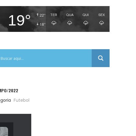
19°
TER
QUA
QUI
SEX
22°
18°
AMPO/2022
goria
Futebol