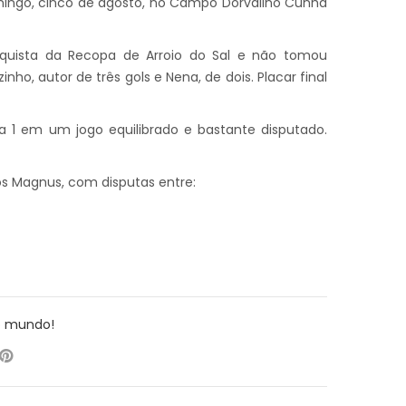
ingo, cinco de agosto, no Campo Dorvalino Cunha
uista da Recopa de Arroio do Sal e não tomou
, autor de três gols e Nena, de dois. Placar final
 a 1 em um jogo equilibrado e bastante disputado.
s Magnus, com disputas entre:
o mundo!