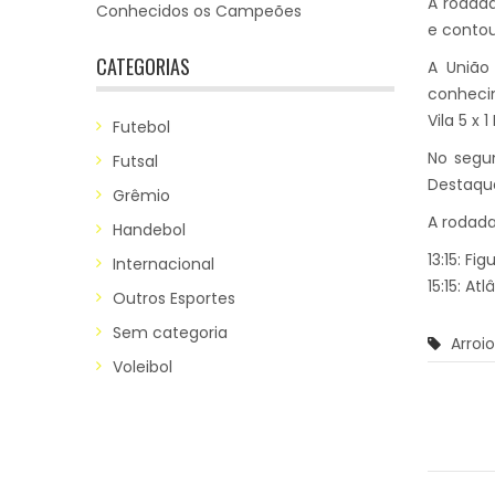
A rodad
Conhecidos os Campeões
e contou
CATEGORIAS
A União
conhecim
Vila 5 x 
Futebol
No segun
Futsal
Destaque
Grêmio
A rodada
Handebol
13:15: Fi
Internacional
15:15: At
Outros Esportes
Sem categoria
Arroi
Voleibol