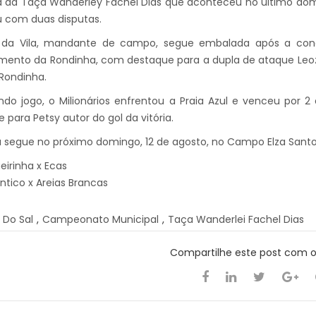
a da Taça Wanderley Fachel Dias que aconteceu no último dom
 com duas disputas.
 da Vila, mandante de campo, segue embalada após a conq
ento da Rondinha, com destaque para a dupla de ataque Leozinho
1 Rondinha.
do jogo, o Milionários enfrentou a Praia Azul e venceu por 2
 para Petsy autor do gol da vitória.
 segue no próximo domingo, 12 de agosto, no Campo Elza Santo
gueirinha x Ecas
lântico x Areias Brancas
o Do Sal
,
Campeonato Municipal
,
Taça Wanderlei Fachel Dias
Compartilhe este post com 