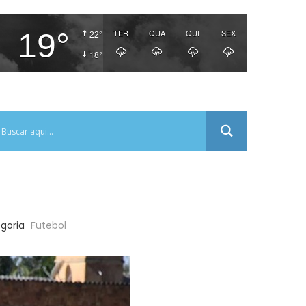
19°
TER
QUA
QUI
SEX
22°
18°
goria
Futebol