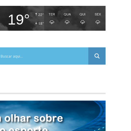
19°
TER
QUA
QUI
SEX
22°
18°