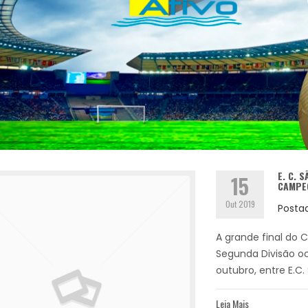
E. C. 
15
CAMPE
Out 2019
Posta
A grande final do 
Segunda Divisão oc
outubro, entre E.C. 
Leia Mais