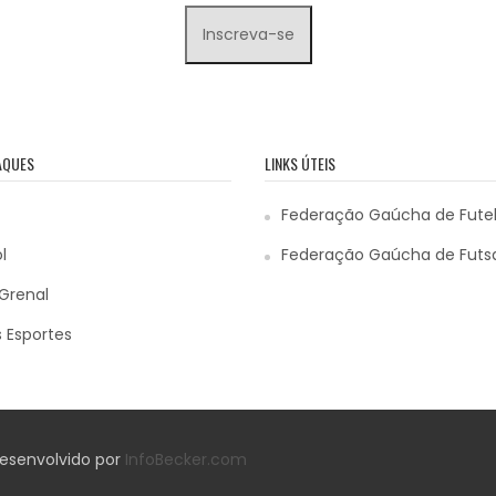
AQUES
LINKS ÚTEIS
Federação Gaúcha de Fute
l
Federação Gaúcha de Futs
Grenal
 Esportes
 Desenvolvido por
InfoBecker.com