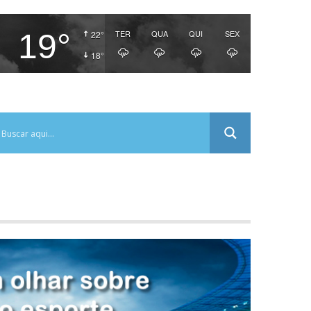
19°
TER
QUA
QUI
SEX
22°
18°