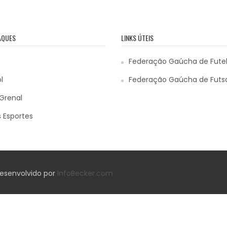
AQUES
LINKS ÚTEIS
Federação Gaúcha de Fute
l
Federação Gaúcha de Futs
Grenal
 Esportes
 Desenvolvido por
InfoBecker.com