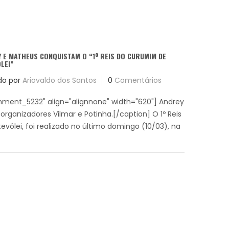
 E MATHEUS CONQUISTAM O “1º REIS DO CURUMIM DE
LEI”
do por
Ariovaldo dos Santos
0
Comentários
hment_5232" align="alignnone" width="620"] Andrey
rganizadores Vilmar e Potinha.[/caption] O 1º Reis
vôlei, foi realizado no último domingo (10/03), na