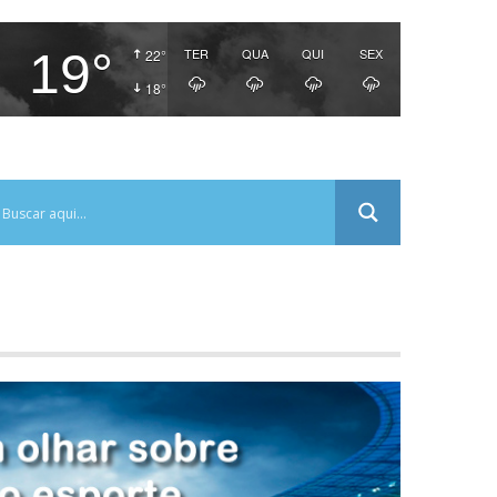
19°
TER
QUA
QUI
SEX
22°
18°