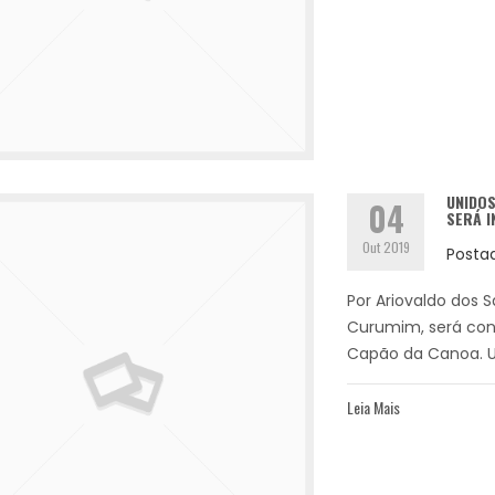
UNIDOS
04
SERÁ I
Out 2019
Posta
Por Ariovaldo dos 
Curumim, será con
Capão da Canoa. U
Leia Mais