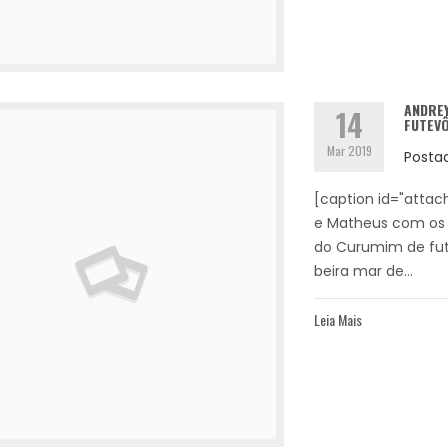
ANDREY
14
FUTEVÔ
Mar 2019
Posta
[caption id="attac
e Matheus com os o
do Curumim de fute
beira mar de...
Leia Mais