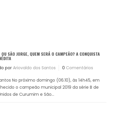
 OU SÃO JORGE, QUEM SERÁ O CAMPEÃO? A CONQUISTA
NÉDITA
do por
Ariovaldo dos Santos
0
Comentários
Santos No próximo domingo (06.10), às 14h45, em
hecido o campeão municipal 2019 da série B de
nidos de Curumim e São...