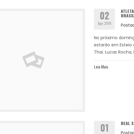
ATLETA
02
BRASIL
Ago 2019
Posta
No próximo domingo
estarão em Esteio
Thai. Lucas Rocha, 
Leia Mais
REAL S
01
Posta