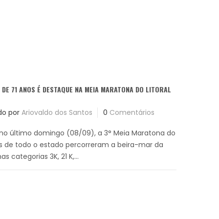
 DE 71 ANOS É DESTAQUE NA MEIA MARATONA DO LITORAL
do por
Ariovaldo dos Santos
0
Comentários
no último domingo (08/09), a 3° Meia Maratona do
etas de todo o estado percorreram a beira-mar da
as categorias 3K, 21 K,...