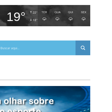
19°
TER
QUA
QUI
SEX
22°
18°