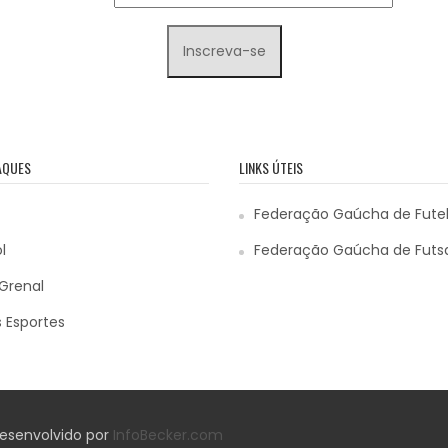
AQUES
LINKS ÚTEIS
Federação Gaúcha de Fute
l
Federação Gaúcha de Futs
Grenal
 Esportes
 Desenvolvido por
InfoBecker.com