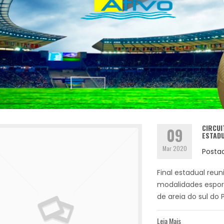
CIRCU
09
ESTAD
Mar 2020
Posta
Final estadual reun
modalidades espor
de areia do sul do P
Leia Mais