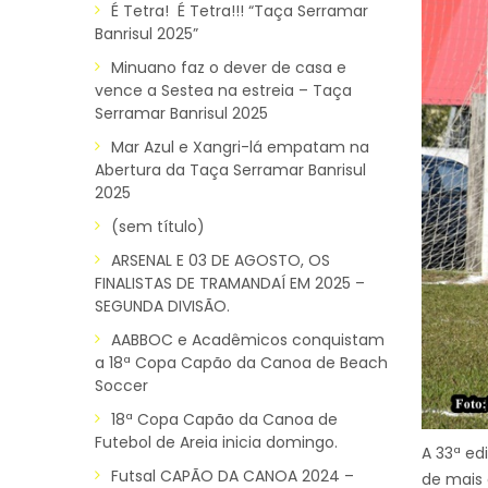
É Tetra! É Tetra!!! “Taça Serramar
Banrisul 2025”
Minuano faz o dever de casa e
vence a Sestea na estreia – Taça
Serramar Banrisul 2025
Mar Azul e Xangri-lá empatam na
Abertura da Taça Serramar Banrisul
2025
(sem título)
ARSENAL E 03 DE AGOSTO, OS
FINALISTAS DE TRAMANDAÍ EM 2025 –
SEGUNDA DIVISÃO.
AABBOC e Acadêmicos conquistam
a 18ª Copa Capão da Canoa de Beach
Soccer
18ª Copa Capão da Canoa de
Futebol de Areia inicia domingo.
A 33ª ed
Futsal CAPÃO DA CANOA 2024 –
de mais 