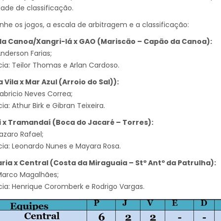
dade de classificação.
e os jogos, a escala de arbitragem e a classificação:
a Canoa/Xangri-lá x GAO (Mariscão – Capão da Canoa):
Anderson Farias;
cia: Teilor Thomas e Arlan Cardoso.
 Vila x Mar Azul (Arroio do Sal)):
Fabricio Neves Correa;
ia: Athur Birk e Gibran Teixeira.
 x Tramandaí (Boca do Jacaré – Torres):
Lazaro Rafael;
cia: Leonardo Nunes e Mayara Rosa.
ria x Central (Costa da Miraguaia – Stº Antº da Patrulha):
 Marco Magalhães;
cia: Henrique Coromberk e Rodrigo Vargas.