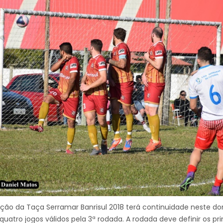
ição da Taça Serramar Banrisul 2018 terá continuidade neste dom
quatro jogos válidos pela 3ª rodada. A rodada deve definir os pr