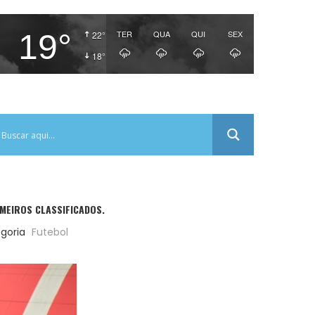
19°
TER
QUA
QUI
SEX
22°
18°
MEIROS CLASSIFICADOS.
goria
Futebol