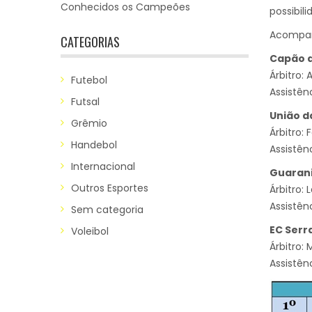
Conhecidos os Campeões
possibili
Acompanh
CATEGORIAS
Capão d
Árbitro: 
Futebol
Assistên
Futsal
União da
Grêmio
Árbitro: 
Handebol
Assistênc
Internacional
Guarani
Outros Esportes
Árbitro: 
Assistên
Sem categoria
EC Serra
Voleibol
Árbitro:
Assistên