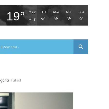
19°
TER
QUA
QUI
SEX
22°
18°
goria
Futsal