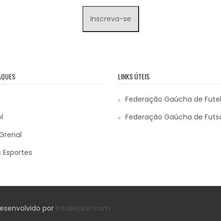
AQUES
LINKS ÚTEIS
Federação Gaúcha de Fute
l
Federação Gaúcha de Futs
Grenal
 Esportes
 Desenvolvido por
InfoBecker.com