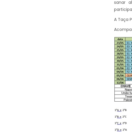
sanar a
particip
A Taça P
Acompan