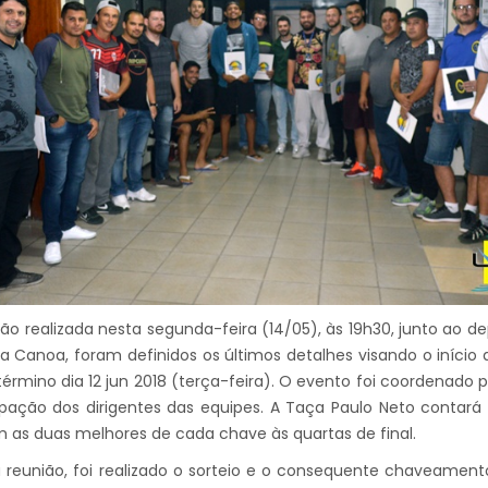
ão realizada nesta segunda-feira (14/05), às 19h30, junto ao d
 Canoa, foram definidos os últimos detalhes visando o início 
 término dia 12 jun 2018 (terça-feira). O evento foi coordenado p
ipação dos dirigentes das equipes. A Taça Paulo Neto contar
as duas melhores de cada chave às quartas de final.
a reunião, foi realizado o sorteio e o consequente chaveame