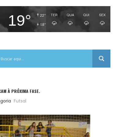
19°
TER
QUA
QUI
SEX
22°
18°
CAM À PRÓXIMA FASE.
goria
Futsal