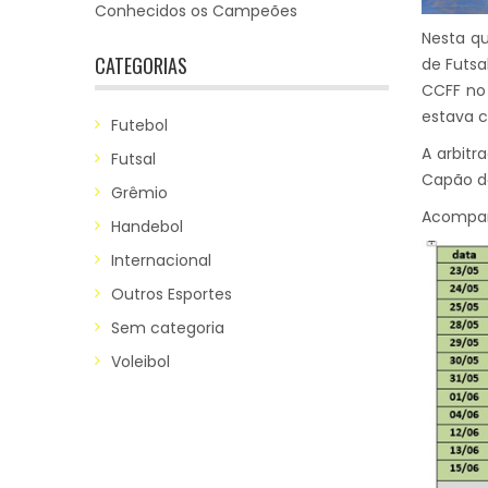
Conhecidos os Campeões
Nesta qu
CATEGORIAS
de Futsa
CCFF no 
estava c
Futebol
A arbitr
Futsal
Capão da
Grêmio
Acompan
Handebol
Internacional
Outros Esportes
Sem categoria
Voleibol