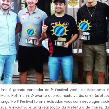
 Lima é grande vencedor do 1º Festival Verão de Balonismo. 
, Murilo Hoffmann. O evento ocorreu neste verão, em três etap
março. No 1º Festival foram realizados voos com decolagem cole
ros. A iniciativa é uma realização da Prefeitura de Torres,