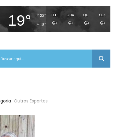
19°
TER
QUA
QUI
SEX
22°
18°
goria
Outros Esportes