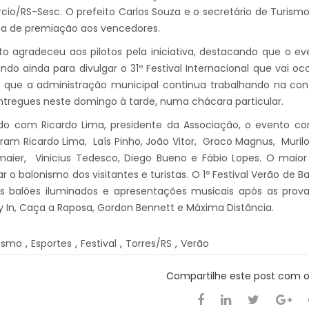
io/RS-Sesc. O prefeito Carlos Souza e o secretário de Turismo,
ia de premiação aos vencedores.
to agradeceu aos pilotos pela iniciativa, destacando que o ev
indo ainda para divulgar o 31º Festival Internacional que vai oc
 que a administração municipal continua trabalhando na conqu
tregues neste domingo à tarde, numa chácara particular.
do com Ricardo Lima, presidente da Associação, o evento co
aram Ricardo Lima, Laís Pinho, João Vitor, Graco Magnus, Muril
ier, Vinicius Tedesco, Diego Bueno e Fábio Lopes. O maior p
r o balonismo dos visitantes e turistas. O 1º Festival Verão de
 balões iluminados e apresentações musicais após as provas 
y In, Caça a Raposa, Gordon Bennett e Máxima Distância.
ismo
,
Esportes
,
Festival
,
Torres/RS
,
Verão
Compartilhe este post com 