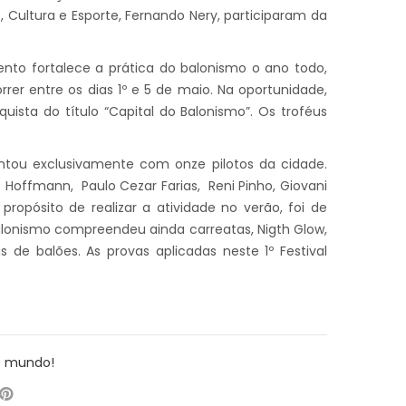
 Cultura e Esporte, Fernando Nery, participaram da
ento fortalece a prática do balonismo o ano todo,
orrer entre os dias 1º e 5 de maio. Na oportunidade,
ista do título “Capital do Balonismo”. Os troféus
ntou exclusivamente com onze pilotos da cidade.
o Hoffmann, Paulo Cezar Farias, Reni Pinho, Giovani
ropósito de realizar a atividade no verão, foi de
 Balonismo compreendeu ainda carreatas, Nigth Glow,
de balões. As provas aplicadas neste 1º Festival
o mundo!