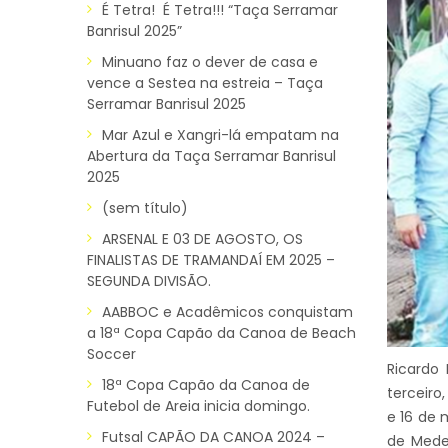
É Tetra! É Tetra!!! “Taça Serramar
Banrisul 2025”
Minuano faz o dever de casa e
vence a Sestea na estreia – Taça
Serramar Banrisul 2025
Mar Azul e Xangri-lá empatam na
Abertura da Taça Serramar Banrisul
2025
(sem título)
ARSENAL E 03 DE AGOSTO, OS
FINALISTAS DE TRAMANDAÍ EM 2025 –
SEGUNDA DIVISÃO.
AABBOC e Acadêmicos conquistam
a 18ª Copa Capão da Canoa de Beach
Soccer
Ricardo
18ª Copa Capão da Canoa de
terceiro
Futebol de Areia inicia domingo.
e 16 de 
Futsal CAPÃO DA CANOA 2024 –
de Medei