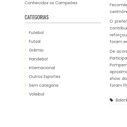
Conhecidos os Campeões
Fecomérc
cerimôn
CATEGORIAS
O prefei
contribu
Futebol
reforçou
Futsal
foram en
Grêmio
De acor
Particip
Handebol
Pomperma
Internacional
aproxima
Outros Esportes
show dos
Sem categoria
foram Fl
Voleibol
Balon