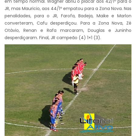
em tempo normal. Wagner abriu o placar aos 42/1º para o
JR, mas Mauricio, aos 44/1º empatou para a Zona Nova. Nas
penalidades, para o JR, Farofa, Badeja, Maike e Marlon
converteram, Cafu desperdiçou. Para a Zona Nova, Zé
Otávio, Renan e Rafa marcaram, Douglas e Juninho
desperdiçaram. Final, JR campeão (4) 1×1 (3).