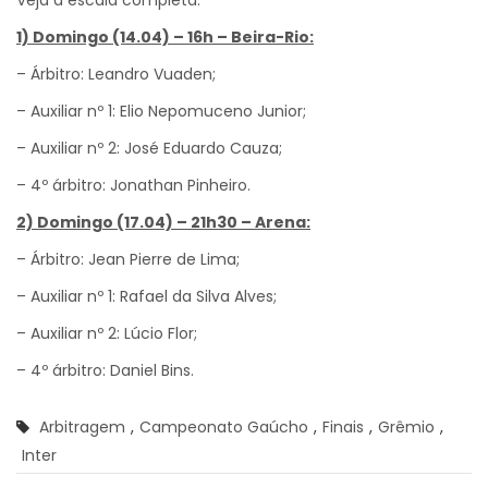
Veja a escala completa:
1) Domingo (14.04) – 16h – Beira-Rio:
– Árbitro: Leandro Vuaden;
– Auxiliar nº 1: Elio Nepomuceno Junior;
– Auxiliar nº 2: José Eduardo Cauza;
– 4º árbitro: Jonathan Pinheiro.
2) Domingo (17.04) – 21h30 – Arena:
– Árbitro: Jean Pierre de Lima;
– Auxiliar nº 1: Rafael da Silva Alves;
– Auxiliar nº 2: Lúcio Flor;
– 4º árbitro: Daniel Bins.
Arbitragem
,
Campeonato Gaúcho
,
Finais
,
Grêmio
,
Inter