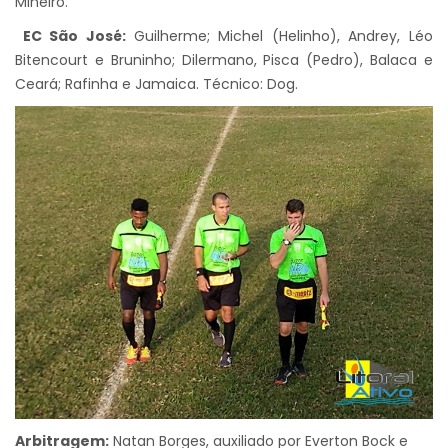
Mineiro.
EC São José:
Guilherme; Michel (Helinho), Andrey, Léo
Bitencourt e Bruninho; Dilermano, Pisca (Pedro), Balaca e
Ceará; Rafinha e Jamaica. Técnico: Dog.
Arbitragem:
Natan Borges, auxiliado por Everton Bock e