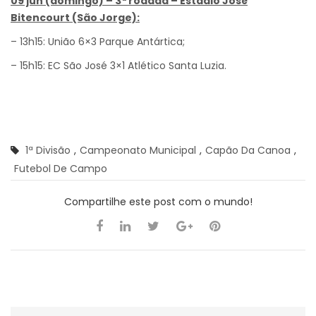
09 jun (domingo) – 3ª rodada – Estádio José
Bitencourt (São Jorge):
– 13h15: União 6×3 Parque Antártica;
– 15h15: EC São José 3×1 Atlético Santa Luzia.
1ª Divisão
,
Campeonato Municipal
,
Capão Da Canoa
,
Futebol De Campo
Compartilhe este post com o mundo!