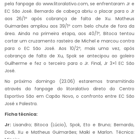
pela fanpage do
www.litoralativo.com
, se enfrentaram Jr e
EC São José. Bernardo de cabeça abriu o placar para o Jr
aos 26/1º após cobrança de falta de Xu. Matheus
Guimarães ampliou aos 39/1º com belo chute de fora da
área. Ainda na primeira etapa, aos 40/1º, Bitoca tentou
cortar um cruzamento rasteiro de Michel e marcou contra
para o EC São José. Aos 10/2º, mais uma vez, após
cobrança de falta de Xu, Spok se antecipou ao goleiro
Guilherme e fez o terceiro para o Jr. Final, Jr 3×1 EC São
José.
No próximo domingo (23.06) estaremos transmitindo
através da fanpage do litoralativo direto do Centro
Esportivo São em Capão Novo, o confronto entre EC São
José x Palestra.
Ficha técnica:
Jr:
Lisandro; Bitoca (Lúcio), Spok, Eto e Bruno; Bernardo,
Dodi, Xu e Matheus Guimarães; Maiki e Marlon. Técnico: