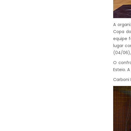
A organi
Copa dos
equipe f
lugar co
(04/06),
O confro
Esteio. 
Carboni 