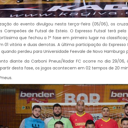
zação do evento divulgou nesta terça-feira (05/06), os cruz
 Campeões de Futsal de Esteio. O Expresso Futsal terá pela 
ortíssima que fechou a 1ª fase em primeiro lugar na classificaç
m 01 vitória e duas derrotas. A última participação do Expresso
 quando perdeu para Universidade Feevale de Novo Hamburgo po
nto diante da Carboni Pneus/Radar FC ocorre no dia 29/06, à
A partir desta fase, os jogos acontecem em 02 tempos de 20 m
Pneus.