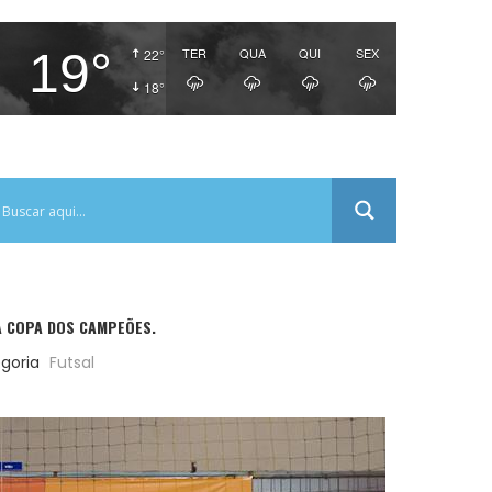
19°
TER
QUA
QUI
SEX
22°
18°
A COPA DOS CAMPEÕES.
goria
Futsal