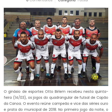
0
Comentários
Categoria
Futsal
O ginásio de esportes Otto Birlem recebeu nesta quinta-
feira (14/03), os jogos do quadrangular de futsal de Capão
da Canoa. O evento reúne campeão e vice das séries ouro
e prata do municipal de 2018. No primeiro jogo da noite, o