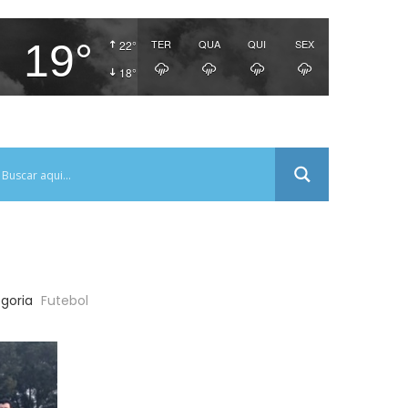
19°
TER
QUA
QUI
SEX
22°
18°
goria
Futebol