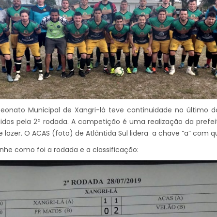
onato Municipal de Xangri-lá teve continuidade no último d
lidos pela 2ª rodada. A competição é uma realização da prefeit
e lazer. O ACAS (foto) de Atlântida Sul lidera a chave “a” com q
e como foi a rodada e a classificação: