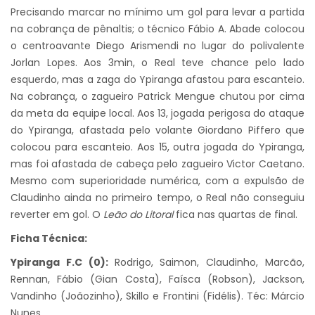
Precisando marcar no mínimo um gol para levar a partida
na cobrança de pênaltis; o técnico Fábio A. Abade colocou
o centroavante Diego Arismendi no lugar do polivalente
Jorlan Lopes. Aos 3min, o Real teve chance pelo lado
esquerdo, mas a zaga do Ypiranga afastou para escanteio.
Na cobrança, o zagueiro Patrick Mengue chutou por cima
da meta da equipe local. Aos 13, jogada perigosa do ataque
do Ypiranga, afastada pelo volante Giordano Piffero que
colocou para escanteio. Aos 15, outra jogada do Ypiranga,
mas foi afastada de cabeça pelo zagueiro Victor Caetano.
Mesmo com superioridade numérica, com a expulsão de
Claudinho ainda no primeiro tempo, o Real não conseguiu
reverter em gol. O
Leão do Litoral
fica nas quartas de final.
Ficha Técnica:
Ypiranga F.C (0):
Rodrigo, Saimon, Claudinho, Marcão,
Rennan, Fábio (Gian Costa), Faísca (Robson), Jackson,
Vandinho (Joãozinho), Skillo e Frontini (Fidélis). Téc: Márcio
Nunes