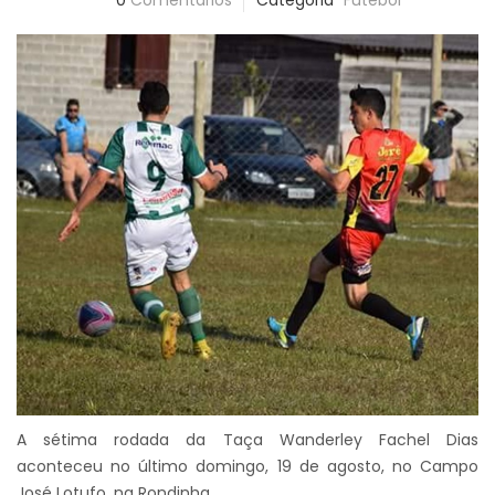
0
Comentários
Categoria
Futebol
A sétima rodada da Taça Wanderley Fachel Dias
aconteceu no último domingo, 19 de agosto, no Campo
José Lotufo, na Rondinha.