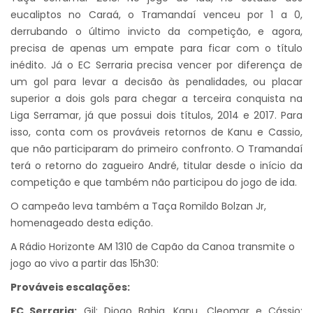
eucaliptos no Caraá, o Tramandaí venceu por 1 a 0,
derrubando o último invicto da competição, e agora,
precisa de apenas um empate para ficar com o título
inédito. Já o EC Serraria precisa vencer por diferença de
um gol para levar a decisão às penalidades, ou placar
superior a dois gols para chegar a terceira conquista na
Liga Serramar, já que possui dois títulos, 2014 e 2017. Para
isso, conta com os prováveis retornos de Kanu e Cassio,
que não participaram do primeiro confronto. O Tramandaí
terá o retorno do zagueiro André, titular desde o início da
competição e que também não participou do jogo de ida.
O campeão leva também a Taça Romildo Bolzan Jr,
homenageado desta edição.
A Rádio Horizonte AM 1310 de Capão da Canoa transmite o
jogo ao vivo a partir das 15h30:
Prováveis escalações:
EC Serraria:
Gil; Diogo Bahia, Kanu, Cleomar e Cássio;