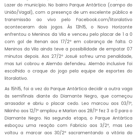
Lazer do município. No bairro Parque Antártica (campo do
União/Vagal), com a presença de um excelente público e
transmissão ao vivo pelo Facebook.com/litoralativo
aconteceram dois jogos. Às 13h15, o Novo Horizonte
enfrentou o Meninos da Vila e venceu pelo placar de 1 a 0
com gol de Renan aos 17/2º em cobrança de falta. O
Meninos da Vila ainda teve a possibilidade de empatar 07
minutos depois. Aos 27/2º Josué sofreu uma penalidade,
mas Iuri cobrou e Alemão defendeu. Alemão inclusive foi
escolhido o craque do jogo pela equipe de esportes do
litoralativo.
As 15h15, foi a vez do Parque Antártica decidir a outra vaga
às semifinais diante do Diamante Negro, que começou
arrasador e abriu o placar cedo. Leo marcou aos 03/1º,
Nikinho aos 12/1º ampliou e Marlon aos 28/1º fez 3 a 0 para o
Diamante Negro. Na segunda etapa, o Parque Antártica
esboçou uma reação com Fabricio aos 3/2º, mas Leo
voltou a marcar aos 30/2º sacramentando a vitória do