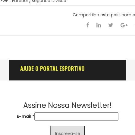
FGF
,
Futebol
,
Segunda Divisão
Compartilhe este post com 
AJUDE O PORTAL ESPORTIVO
Assine Nossa Newsletter!
E-mail
*