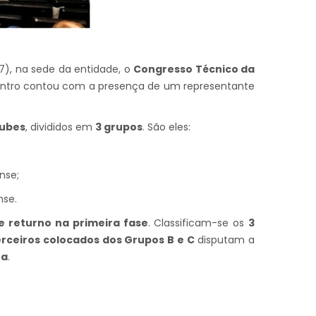
27), na sede da entidade, o
Congresso Técnico da
ncontro contou com a presença de um representante
lubes
, divididos em
3 grupos
. São eles:
nse;
nse.
e returno na primeira fase
. Classificam-se os
3
erceiros colocados dos Grupos B e C
disputam a
ta
.