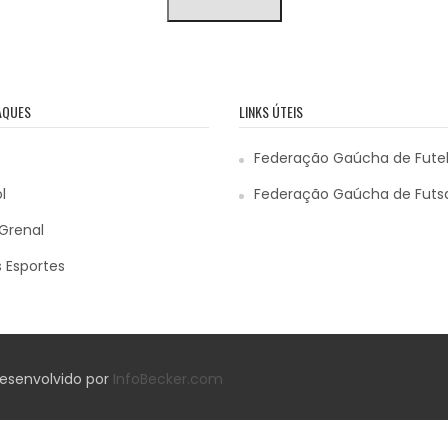
AQUES
LINKS ÚTEIS
Federação Gaúcha de Fute
l
Federação Gaúcha de Futs
Grenal
 Esportes
 Desenvolvido por
InfoBecker.com