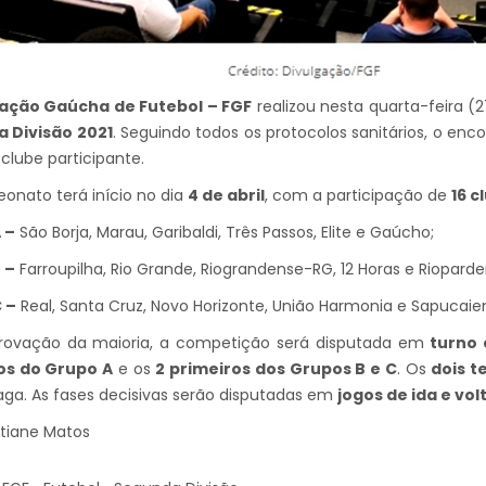
ação Gaúcha de Futebol – FGF
realizou nesta quarta-feira (
 Divisão 2021
. Seguindo todos os protocolos sanitários, o e
clube participante.
nato terá início no dia
4 de abril
, com a participação de
16 c
 –
São Borja, Marau, Garibaldi, Três Passos, Elite e Gaúcho;
 –
Farroupilha, Rio Grande, Riograndense-RG, 12 Horas e Rioparde
 –
Real, Santa Cruz, Novo Horizonte, União Harmonia e Sapucaie
ovação da maioria, a competição será disputada em
turno 
os do Grupo A
e os
2 primeiros dos Grupos B e C
. Os
dois t
aga. As fases decisivas serão disputadas em
jogos de ida e vol
stiane Matos