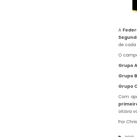
A
Feder
Segunda
de cada 
O campeo
Grupo A
Grupo B
Grupo C
Com apr
primeir
oitava v
Por Chri