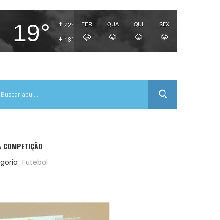
19°
TER
QUA
QUI
SEX
22°
18°
DA COMPETIÇÃO
goria
Futebol