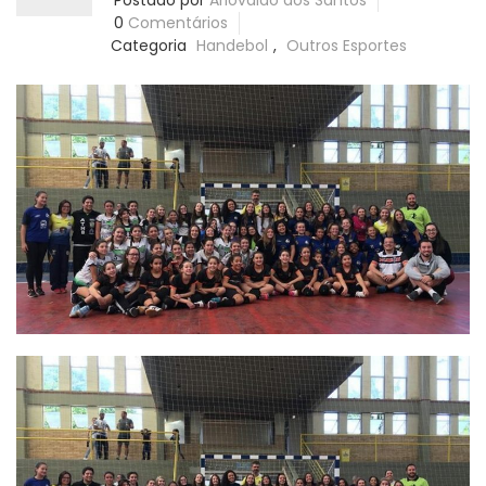
Postado por
Ariovaldo dos Santos
0
Comentários
Categoria
Handebol
,
Outros Esportes