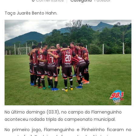
0
Comentários
Categoria
Futebol
Taça Juarês Bento Hahn.
No último domingo (03.11), no campo do Flamenguinho
aconteceu rodada tripla do campeonato municipal.
No primeiro jogo, Flamenguinho e Pinheirinho ficaram no