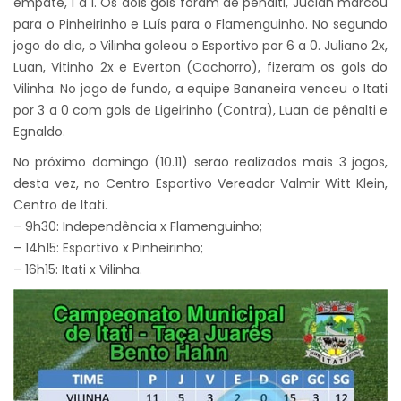
empate, 1 a 1. Os dois gols foram de pênalti, Jucian marcou
para o Pinheirinho e Luís para o Flamenguinho. No segundo
jogo do dia, o Vilinha goleou o Esportivo por 6 a 0. Juliano 2x,
Luan, Vitinho 2x e Everton (Cachorro), fizeram os gols do
Vilinha.
No jogo de fundo, a equipe Bananeira venceu o Itati
por 3 a 0 com gols de Ligeirinho (Contra), Luan de pênalti e
Egnaldo.
No próximo domingo (10.11) serão realizados mais 3 jogos,
desta vez, no Centro Esportivo Vereador Valmir Witt Klein,
Centro de Itati.
– 9h30: Independência x Flamenguinho;
– 14h15: Esportivo x Pinheirinho;
– 16h15: Itati x Vilinha.