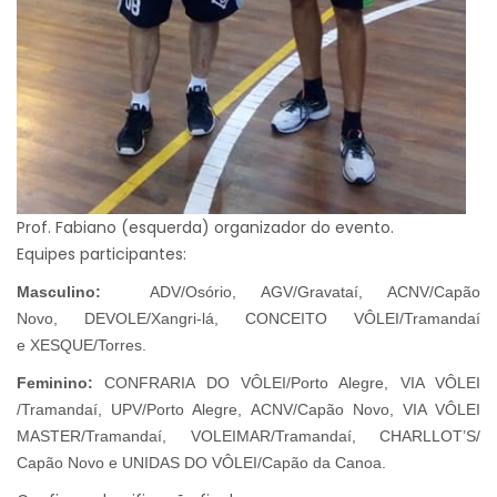
Prof. Fabiano (esquerda) organizador do evento.
Equipes participantes:
Masculino:
ADV/Osório,
AGV/Gravataí,
ACNV/Capão
Novo,
DEVOLE/Xangri-lá,
CONCEITO VÔLEI/Tramandaí
e
XESQUE/Torres.
Feminino:
CONFRARIA DO VÔLEI/Porto Alegre,
VIA VÔLEI
/Tramandaí,
UPV/Porto Alegre,
ACNV/Capão Novo,
VIA VÔLEI
MASTER/Tramandaí,
VOLEIMAR/Tramandaí,
CHARLLOT’S/
Capão Novo e
UNIDAS DO VÔLEI/Capão da Canoa.