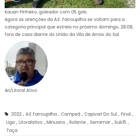
Kauan Pinheiro, goleador com 05 gols.
Agora as atenções da A.E. Farroupilha se voltam para a
categoria principal que estreia no próximo domingo, 28.08,
fora de casa diante do União da Vila de Arroio do Sal.
Ari/Litoral Ativo
2022
,
A.e Farroupilha
,
Campeã
,
Capivari Do Sul
,
Final
,
Liga
,
Litoralativo
,
Minuano
,
Rolante
,
Serramar
,
Sub15
,
Taça