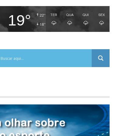
19°
TER
QUA
QUI
SEX
22°
18°