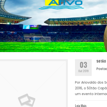
50TÃO 
03
Posta
Out 2019
Por Ariovaldo dos 
2016, o 50tão Cap
um evento internaci
Leia Mais