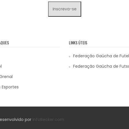
AQUES
LINKS ÚTEIS
Federação Gaúcha de Fute
l
Federação Gaúcha de Futs
Grenal
 Esportes
 Desenvolvido por
InfoBecker.com