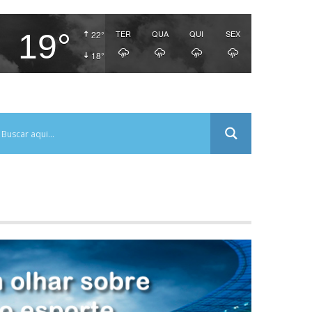
19°
TER
QUA
QUI
SEX
22°
18°